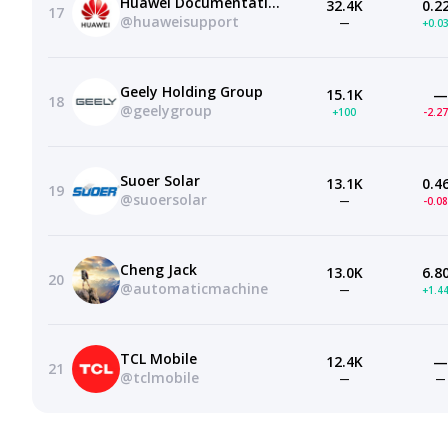
Huawei Documentation Insights
32.4K
0.2
17
@huaweisupport
—
+0.0
Geely Holding Group
15.1K
—
18
@geelygroup
+100
-2.2
Suoer Solar
13.1K
0.4
19
@suoersolar
—
-0.0
Cheng Jack
13.0K
6.8
20
@automaticmachine
—
+1.4
TCL Mobile
12.4K
—
21
@tclmobile
—
—