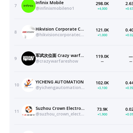
Infinix Mobile
298.0K
2.6
7
@infinixmobileno1
+4,000
+0.6
Hikvision Corporate Channel
121.0K
0.4
8
@hikvisioncorporatechannel
+1,000
+0.0
军武次位面 Crazy warfare show
119.0K
—
9
@crazywarfareshow
—
—
YICHENG AUTOMATION
102.0K
0.4
10
@yichengautomation9087
+3,100
+0.3
Suzhou Crown Electronic Technology
73.9K
0.0
11
@suzhou_crown_electronic_tech
+1,900
+0.0