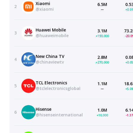
Xiaomi
6.5M
0.5
2
@xiaomi
—
+0.0
Huawei Mobile
3.1M
73.2
3
@huaweimobile
+190,000
-20.
New China TV
2.8M
0.0
4
@chinaviewtv
+270,000
+0.0
TCL Electronics
1.1M
18.6
5
@tclelectronicsglobal
—
+5.0
Hisense
1.0M
6.1
6
@hisenseinternational
+10,000
-1.3