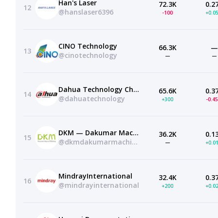
Han's Laser
72.3K
0.2
12
@hanslaser6396
-100
+0.0
CINO Technology
66.3K
—
13
@cinotechnology
—
—
Dahua Technology Channel
65.6K
0.3
14
@dahuatechnology
+300
-0.4
DKM — Dakumar Machinery
36.2K
0.1
15
@dkmdakumarmachinery
—
+0.0
MindrayInternational
32.4K
0.3
16
@mindrayinternational
+200
+0.0