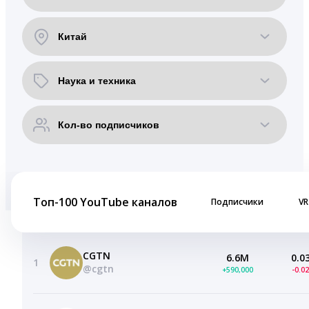
Топ-100 YouTube каналов
Подписчики
VR
CGTN
6.6M
0.0
1
@cgtn
+590,000
-0.0