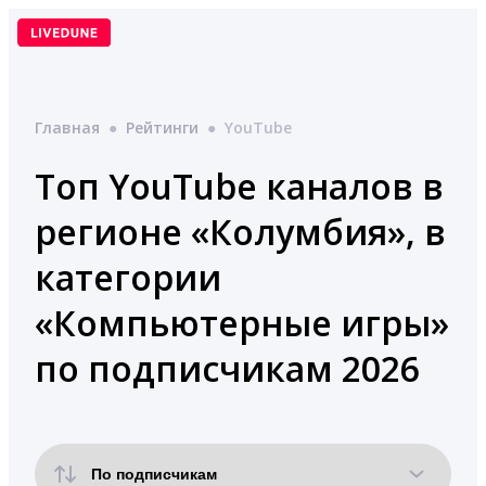
Перейти
к
содержимому
Главная
●
Рейтинги
●
YouTube
Топ YouTube каналов в
регионе «Колумбия», в
категории
«Компьютерные игры»
по подписчикам 2026