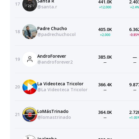
Santa R
441.0K
2.40
17
@santa.r
+12,000
+2.4
Padre Chucho
405.0K
6.36
18
@padrechuchocol
+2,000
-0.85
AndroForever
385.0K
—
19
@androforever2
—
—
La Videoteca Tricolor
366.4K
9.87
20
@La Videoteca Tricolor
—
—
LoMásTrinado
364.0K
2.72
21
@lomastrinado
—
+1.05
Joalgoba