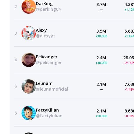
DarKing
3.7M
4.38
2
@darking04
—
+1.12
Alexy
3.5M
5.68
3
@alexyyt
+30,000
+1.84
Pelicanger
2.4M
28.0
4
@pelicanger
+40,000
-23.6
Leunam
2.1M
7.63
5
@leunamoficial
—
-1.48
FactyKilian
2.1M
8.68
6
@factykilian
+10,000
-0.03