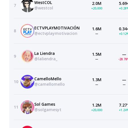
WestCOL
2.0M
5.69
7
@westcol
+20,000
+0.28
ECTVPLAYMOTIVACIÓN
1.6M
0.34
8
@ectvplaymotivacion
—
+0.12
La Liendra
1.5M
—
9
@laliendra_
—
-28.7
CamelloMello
1.3M
—
10
@camellomello
—
—
Sol Games
1.2M
7.27
11
@solgamesyt
+20,000
+1.24