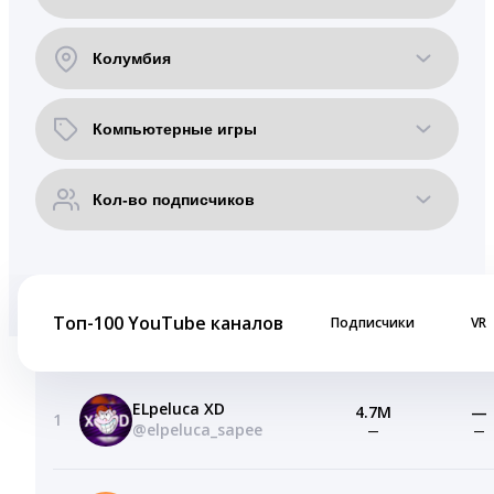
Топ-100 YouTube каналов
Подписчики
VR
ELpeluca XD
4.7M
—
1
@elpeluca_sapee
—
—