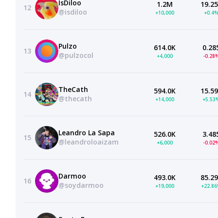
IsDiloo
1.2M
19.2
12
@isdiloo
+10,000
+0.4
Pulzo
614.0K
0.28
13
@pulzocol
+4,000
-0.28
TheCath
594.0K
15.5
14
@thecath
+14,000
+5.53
Leandro La Sapa
526.0K
3.48
15
@leandroloaizam
+6,000
-0.02
Darmoo
493.0K
85.2
16
@soydarmoo
+19,000
+22.8