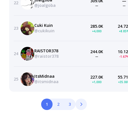
309.0K
—
22
@joalgoba
—
—
Cuki Kuin
285.0K
24.7
23
@cukikuin
+4,000
+8.85
RAISTOR378
244.0K
10.1
24
@raistor378
—
-1.67
ItsMidnaa
227.0K
55.7
25
@itsmidnaa
+1,000
+35.0
1
2
3