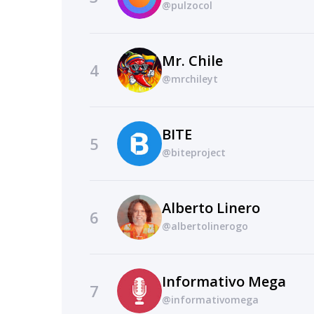
@pulzocol
Mr. Chile
4
@mrchileyt
BITE
5
@biteproject
Alberto Linero
6
@albertolinerogo
Informativo Mega
7
@informativomega