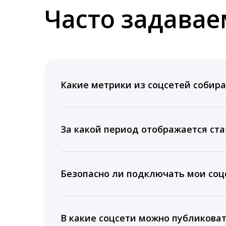
Часто задава
Какие метрики из соцсетей собира
Мы собираем данные по количеству лайк
время для публикации, показываем лучш
За какой период отображается ста
Вы можете изучить статистику по конку
подключении тарифа Блогер. При оплате 
Безопасно ли подключать мои соцс
5 лет.
Да, мы не запрашиваем логины и пароли
информацию третьим лицам.
В какие соцсети можно публикова