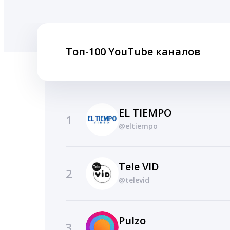
Топ-100 YouTube каналов
EL TIEMPO
1
@eltiempo
Tele VID
2
@televid
Pulzo
3