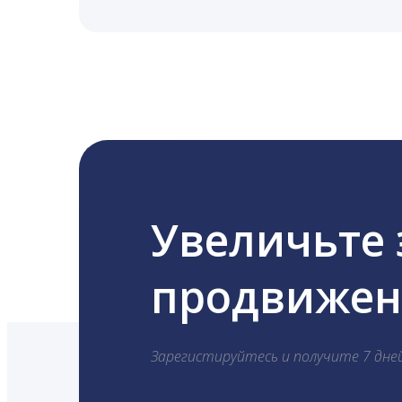
LiveDune публикует посты в Instagram, Fa
Увеличьте
продвижени
Зарегистируйтесь и получите 7 дне