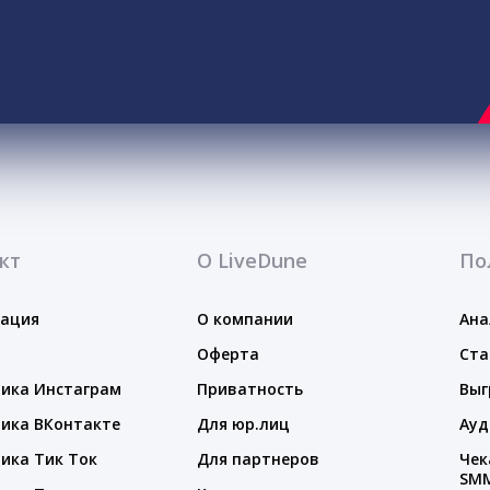
кт
О LiveDune
По
тация
О компании
Ана
Оферта
Ста
ика Инстаграм
Приватность
Выг
ика ВКонтакте
Для юр.лиц
Ауд
ика Тик Ток
Для партнеров
Чек
SM