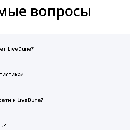
емые вопросы
ет LiveDune?
ов, комментариев, кликов, репостов, охватов и динам
ие посты и присылаем автоматические отчеты с метрик
тистика?
рентным и своим аккаунтам за 1 год при использовании
тарифа Бизнес отображаются сведения за 3 года, а при
ети к LiveDune?
, работаем с соцсетями только через официальный API,
ть?