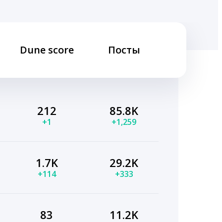
Dune score
Посты
212
85.8K
+1
+1,259
1.7K
29.2K
+114
+333
83
11.2K