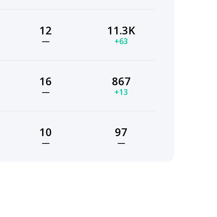
12
11.3K
—
+63
16
867
—
+13
10
97
—
—