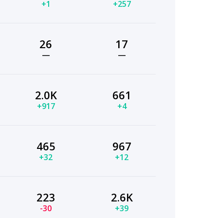
+1
+257
26
17
—
—
2.0K
661
+917
+4
465
967
+32
+12
223
2.6K
-30
+39