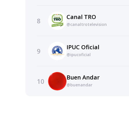
Canal TRO
8
@canaltrotelevision
IPUC Oficial
9
@ipucoficial
Buen Andar
10
@buenandar