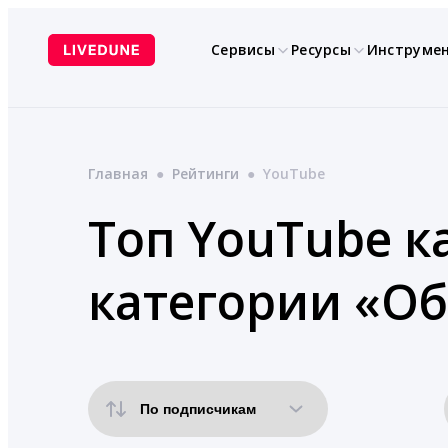
Перейти
к
Сервисы
Ресурсы
Инструме
содержимому
Главная
●
Рейтинги
●
YouTube
Топ YouTube к
категории «Об