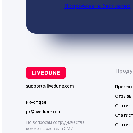
Попробовать бесплатно
Проду
support@livedune.com
Презен
Отзывы
PR-отдел:
Статист
pr@livedune.com
Статист
По вопросам сотрудничества,
Статист
комментариев для СМИ