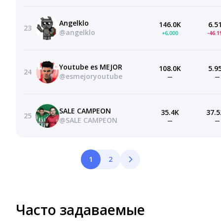
Angelklo
146.0K
6.5
23
@angelklo
+6,000
-46.
Youtube es MEJOR
108.0K
5.9
24
@esmejoryoutube
—
—
SALE CAMPEON
35.4K
37.5
25
@SALE CAMPEON
—
—
1
2
Часто задаваемые