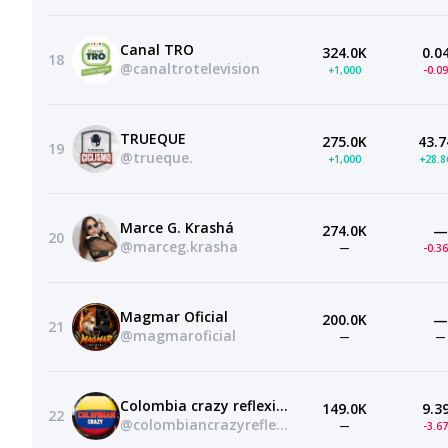
Canal TRO
324.0K
0.0
18
@canaltrotelevision
+1,000
-0.0
TRUEQUE
275.0K
43.7
19
@trueque.
+1,000
+28.
Marce G. Krashá
274.0K
—
20
@marceg.krasha
—
-0.3
Magmar Oficial
200.0K
—
21
@magmaroficial
—
—
Colombia crazy reflexiones
149.0K
9.3
22
@colombiancrazyreflexion
—
-3.6