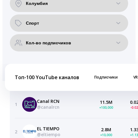
Топ-100 YouTube каналов
Подписчики
VR
Canal RCN
11.5M
0.0
1
@canalrcn
+100,000
-0.0
EL TIEMPO
2.8M
1.3
2
@eltiempo
+10,000
+1.1