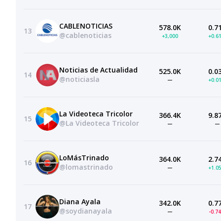
CABLENOTICIAS
578.0K
0.7
13
@cablenoticias
+3,000
+0.6
Noticias de Actualidad
525.0K
0.0
14
@noticiasla
—
+0.0
La Videoteca Tricolor
366.4K
9.8
15
@La Videoteca Tricolor
—
—
LoMásTrinado
364.0K
2.7
16
@lomastrinado
—
+1.0
Diana Ayala
342.0K
0.7
17
@soydianayala
—
-0.7