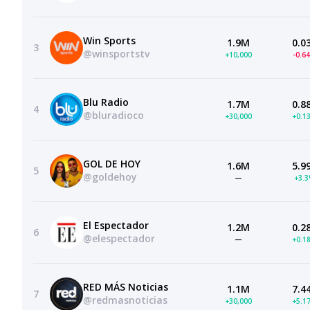
Win Sports
1.9M
0.0
3
@winsportstv
+10,000
-0.6
Blu Radio
1.7M
0.8
4
@bluradioco
+30,000
+0.1
GOL DE HOY
1.6M
5.9
5
@goldehoy
—
+3.
El Espectador
1.2M
0.2
6
@elespectador
—
+0.1
RED MÁS Noticias
1.1M
7.4
7
@redmasnoticias
+30,000
+5.1