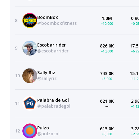
BoomBox
1.0M
0.9
8
@boomboxfitness
+10,000
+0.2
Escobar rider
826.0K
17.5
9
@escobarrider
+10,000
+6.2
Sally Riz
743.0K
15.1
10
@sallyriz
+3,000
+11.
Palabra de Gol
621.0K
2.9
11
@palabradegol
—
+1.1
Pulzo
615.0K
3.2
12
@pulzocol
+5,000
+2.6