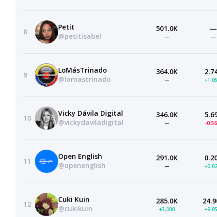
Petit
501.0K
—
8
@petitisabel
—
—
LoMásTrinado
364.0K
2.7
9
@lomastrinado
—
+1.0
Vicky Dávila Digital
346.0K
5.6
10
@vickydaviladigital
—
-0.5
Open English
291.0K
0.2
11
@openenglish
—
+0.0
Cuki Kuin
285.0K
24.9
12
@cukikuin
+3,000
+9.0