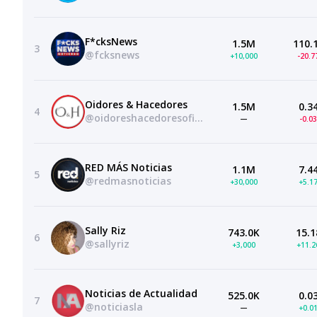
F*cksNews
1.5M
110.
3
@fcksnews
+10,000
-20.
Oidores & Hacedores
1.5M
0.3
4
@oidoreshacedoresoficial
—
-0.0
RED MÁS Noticias
1.1M
7.4
5
@redmasnoticias
+30,000
+5.1
Sally Riz
743.0K
15.1
6
@sallyriz
+3,000
+11.
Noticias de Actualidad
525.0K
0.0
7
@noticiasla
—
+0.0