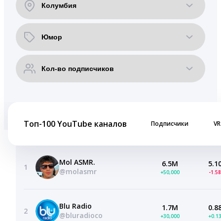
Топ-100 YouTube каналов
Подписчики
VR
Mol ASMR.
6.5M
5.1
1
@molasmr
+50,000
-1.5
Blu Radio
1.7M
0.8
2
@bluradioco
+30,000
+0.1