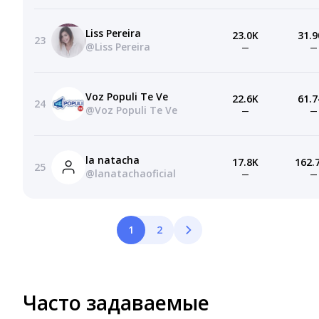
Liss Pereira
23.0K
31.9
23
@Liss Pereira
—
—
Voz Populi Te Ve
22.6K
61.7
24
@Voz Populi Te Ve
—
—
la natacha
17.8K
162.
25
@lanatachaoficial
—
—
1
2
Часто задаваемые