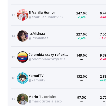
El Varilla Humor
247.0K
0.4
13
@elvarillahumor6562
+1,000
-0.0
ItsMidnaa
227.0K
7.5
14
@itsmidnaa
+1,000
-13.
Colombia crazy reflexiones
149.0K
9.3
15
@colombiancrazyreflexion
—
-3.6
KamuiTV
132.0K
2.8
16
@kamuitv
—
+0.6
Mario Tutoriales
97.5K
2.7
17
@mariotutorialesco
—
—