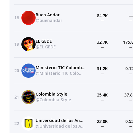
Buen Andar
84.7K
—
18
@buenandar
—
—
EL GEDE
32.7K
175.
19
@EL GEDE
—
—
Ministerio TIC Colombia
31.2K
0.1
20
@Ministerio TIC Colombia
—
—
Colombia Style
25.4K
37.8
21
@Colombia Style
—
—
Universidad de los Andes
23.0K
0.5
22
@Universidad de los Andes
—
—