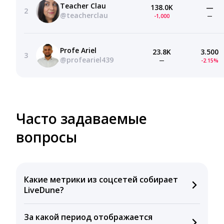
Teacher Clau
138.0K
—
2
@teacherclau
-1,000
—
Profe Ariel
23.8K
3.500
3
@profeariel439
—
-2.15%
Часто задаваемые
вопросы
Какие метрики из соцсетей собирает
LiveDune?
Мы собираем данные по количеству лайков,
За какой период отображается
комментариев, кликов, репостов, охватов и