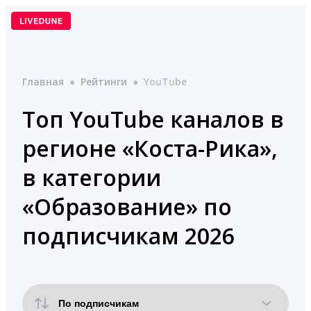
Перейти
к
содержимому
Главная
●
Рейтинги
●
YouTube
Топ YouTube каналов в
регионе «Коста-Рика»,
в категории
«Образование» по
подписчикам 2026