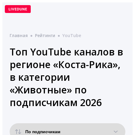
Перейти
к
содержимому
Главная
●
Рейтинги
●
YouTube
Топ YouTube каналов в
регионе «Коста-Рика»,
в категории
«Животные» по
подписчикам 2026