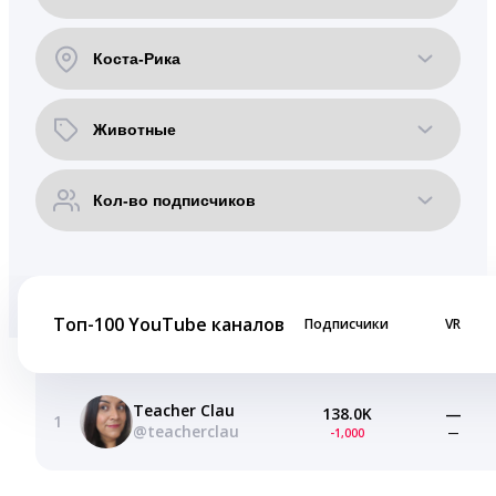
Топ-100 YouTube каналов
Подписчики
VR
Teacher Clau
138.0K
—
1
@teacherclau
-1,000
—