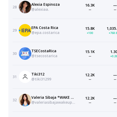
Alexia Espinoza
16.3K
—
28
@alexiaa.
—
—
EPA Costa Rica
15.8K
1,035
29
@epa.costarica
+100
+768.
TSECostaRica
15.1K
1.3
30
@tsecostarica
—
+0.2
Tiki312
12.2K
—
31
@tiki31299
—
—
Valeria Sibaja *WAKE UP*
12.2K
—
32
@valeriasibajawakeup9020
—
—