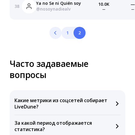
Ya no Se ni Quién soy
10.0K
—
38
@nosoynadiealv
—
—
1
2
Часто задаваемые
вопросы
Какие метрики из соцсетей собирает
LiveDune?
Мы собираем данные по количеству лайков,
За какой период отображается
комментариев, кликов, репостов, охватов и
статистика?
динамике числа подписчиков. Рекомендуем время
для публикации, показываем лучшие посты и