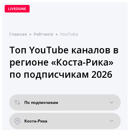
Перейти
к
содержимому
Главная
●
Рейтинги
●
YouTube
Топ YouTube каналов в
регионе «Коста-Рика»
по подписчикам 2026