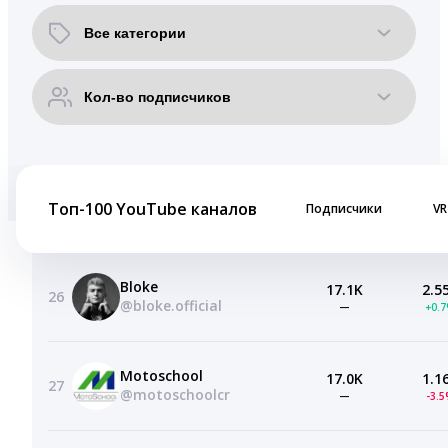
Топ-100 YouTube каналов
Подписчики
VR
Bloke
17.1K
2.5
26
@bloke.official
—
+0.
Motoschool
17.0K
1.1
27
@motoschoolcr
—
-3.