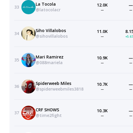
La Tocola
12.0K
—
33
@latocolacr
—
—
Siho Villalobos
11.0K
8.1
34
@sihovillalobos
—
+5.6
Mari Ramirez
10.9K
—
35
@088mariela
—
—
Spiderweeb Miles
10.7K
—
36
@spiderweebmiles3818
—
—
CRF SHOWS
10.3K
—
37
@time2fight
—
—