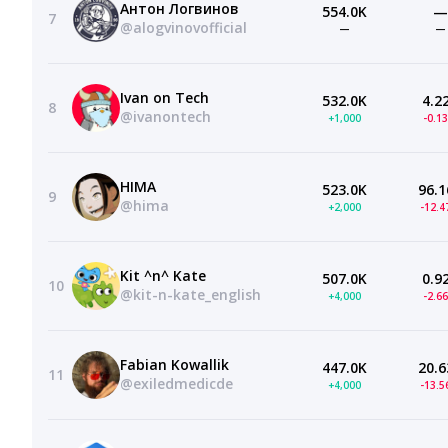
Антон Логвинов
554.0K
—
7
@alogvinovofficial
—
—
Ivan on Tech
532.0K
4.2
8
@ivanontech
+1,000
-0.1
HIMA
523.0K
96.1
9
@hima
+2,000
-12.
Kit ^n^ Kate
507.0K
0.9
10
@kit-n-kate_english
+4,000
-2.6
Fabian Kowallik
447.0K
20.6
11
@exiledmedicde
+4,000
-13.