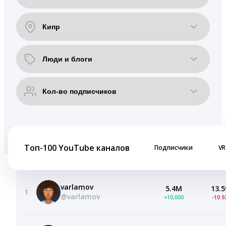
Топ-100 YouTube каналов
Подписчики
VR
varlamov
5.4M
13.5
1
@varlamov
+10,000
-10.