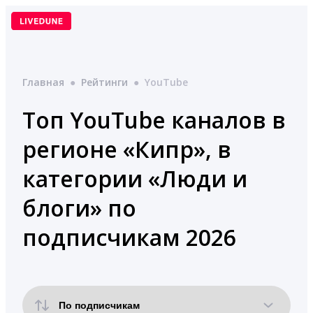
Перейти
к
содержимому
Главная
●
Рейтинги
●
YouTube
Топ YouTube каналов в
регионе «Кипр», в
категории «Люди и
блоги» по
подписчикам 2026