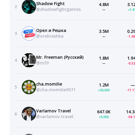
Shadow Fight
4.8M
3.1
2
@shadowfightgames
—
+1.
Орел и Решка
3.5M
0.2
3
@orelireshka
—
-1.3
Mr. Freeman (Русский)
1.8M
1.9
4
@mf0
—
-0.3
cha.momilie
1.2M
—
5
@cha.momilie9571
+20,000
-11.
Varlamov Travel
647.0K
14.3
6
@varlamov.travel
+9,000
-58.