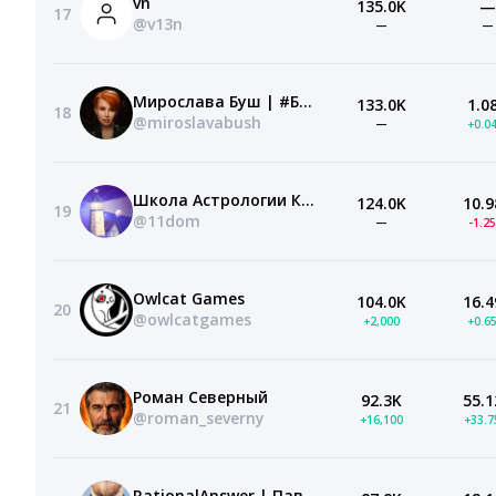
vn
135.0K
—
17
@v13n
—
—
Мирослава Буш | #БЕЗЦЕНЗУРЫ
133.0K
1.0
18
@miroslavabush
—
+0.0
Школа Астрологии Катерины Дятловой 11-ый Дом
124.0K
10.9
19
@11dom
—
-1.2
Owlcat Games
104.0K
16.4
20
@owlcatgames
+2,000
+0.6
Роман Северный
92.3K
55.1
21
@roman_severny
+16,100
+33.
RationalAnswer | Павел Комаровский