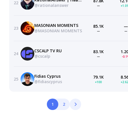
87.8K
12.1
22
@rationalanswer
—
+1.0
MASONIAN MOMENTS
85.1K
—
23
@MASONIAN MOMENTS
—
—
CSCALP TV RU
83.1K
1.2
24
@cscalp
—
-0.
Fidias Cyprus
79.1K
8.5
25
@fidiascyprus
+100
+2.6
1
2