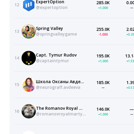
ExpertOption
285.0K
0.0
12
@expertoption
+1,000
—
Spring Valley
255.0K
2.0
13
@springvalleygame
-1,000
+0.2
Capt. Tymur Rudov
195.0K
13.1
14
@captaintymur
+1,000
+1.5
Школа Оксаны Авдеевой обучение методу нейрографика
185.0K
1.3
15
@neurograff.avdeeva
—
+0.5
The Romanov Royal Martyrs
146.0K
—
16
@romanovroyalmartyrs
+1,000
—