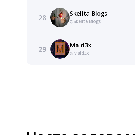
Skelita Blogs
28
@Skelita Blogs
Mald3x
29
@Mald3x