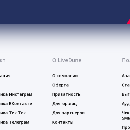
кт
О LiveDune
По
тация
О компании
Ана
Оферта
Ста
ика Инстаграм
Приватность
Выг
ика ВКонтакте
Для юр.лиц
Ауд
ика Тик Ток
Для партнеров
Чек
SM
ика Телеграм
Контакты
Про