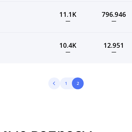
11.1K
796.946
—
—
10.4K
12.951
—
—
1
2