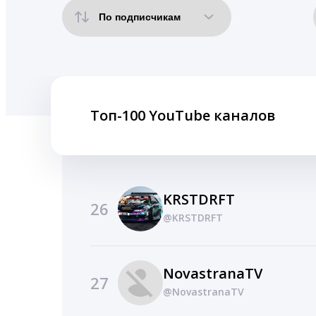
Топ-100 YouTube каналов
KRSTDRFT
26
@KRSTDRFT
NovastranaTV
27
@NovastranaTV