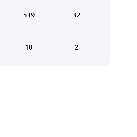
539
32
—
—
10
2
—
—