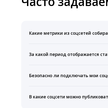
Часто задава
Какие метрики из соцсетей собира
Мы собираем данные по количеству лайк
время для публикации, показываем лучш
За какой период отображается ста
Вы можете изучить статистику по конку
подключении тарифа Блогер. При оплате 
Безопасно ли подключать мои соцс
5 лет.
Да, мы не запрашиваем логины и пароли
информацию третьим лицам.
В какие соцсети можно публикова