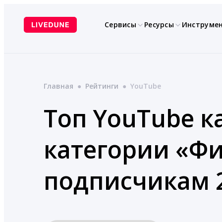
Перейти
к
Сервисы
Ресурсы
Инструме
содержимому
Главная
●
Рейтинги
●
YouTube
Топ YouTube к
категории «Ф
подписчикам 