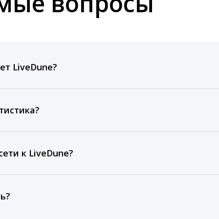
емые вопросы
ет LiveDune?
ов, комментариев, кликов, репостов, охватов и динам
ие посты и присылаем автоматические отчеты с метрик
тистика?
рентным и своим аккаунтам за 1 год при использовании
тарифа Бизнес отображаются сведения за 3 года, а при
ети к LiveDune?
, работаем с соцсетями только через официальный API,
ть?