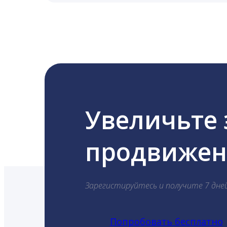
LiveDune публикует посты в Instagram, Fa
Увеличьте
продвижени
Зарегистируйтесь и получите 7 дне
Попробовать бесплатно