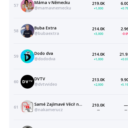
Máma v Německu
219.0K
6.0
57
@mamavnemecku
+1,000
+0.7
Buba Extra
214.0K
2.9
58
@bubaextra
+3,000
-0.
Dodo dva
214.0K
21.9
59
@dododva
+1,000
+0.0
DVTV
213.0K
9.9
60
@dvtvvideo
+2,000
+5.1
Samé Zajímavé Věci! naKameru.cz
210.0K
—
61
@nakamerucz
—
—