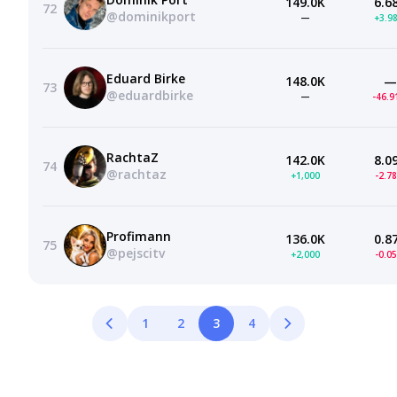
149.0K
6.6
72
@dominikport
—
+3.9
Eduard Birke
148.0K
—
73
@eduardbirke
—
-46.
RachtaZ
142.0K
8.0
74
@rachtaz
+1,000
-2.7
Profimann
136.0K
0.8
75
@pejscitv
+2,000
-0.0
1
2
3
4