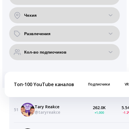
Топ-100 YouTube каналов
Подписчики
VR
Tary Reakce
262.0K
5.5
51
@taryreakce
+1,000
-1.