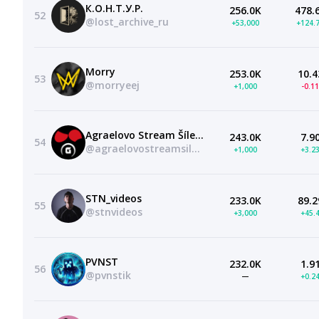
К.О.Н.Т.У.Р.
256.0K
478.
52
@lost_archive_ru
+53,000
+124.
Morry
253.0K
10.4
53
@morryeej
+1,000
-0.1
Agraelovo Stream Šílenství
243.0K
7.9
54
@agraelovostreamsilenstvi
+1,000
+3.2
STN_videos
233.0K
89.2
55
@stnvideos
+3,000
+45.
PVNST
232.0K
1.9
56
@pvnstik
—
+0.2