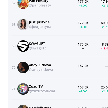
Pan Plešatý
177.0K
17.9
67
@panplesaty
+4,000
+2.1
Just Justýna
172.0K
60.0
68
@justjustyna
+3,000
+1.7
SWAGLIFT
170.0K
8.3
69
@swaglift
—
-11.
Andy Zítková
167.0K
—
70
@andyzitkova
—
—
Zuzu TV
163.0K
25.6
71
@zuzutvofficial
+2,000
+2.1
Dominik Port