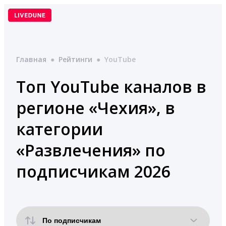
Перейти
к
содержимому
Главная
●
Рейтинги
●
YouTube
Топ YouTube каналов в
регионе «Чехия», в
категории
«Развлечения» по
подписчикам 2026