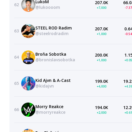
LukoM
207.0K
66.0
62
@lukoooom
+7,000
-7.3
STEEL ROD Radim
207.0K
0.6
63
@steelrodradim
+1,000
-0.5
Broňa Sobotka
200.0K
1.1
64
@bronislavsobotka
+1,000
+0.0
Kid Ajvn & A-Cast
199.0K
19.2
65
@kidajvn
+4,000
+4.3
Morry Reakce
194.0K
12.2
66
@morryreakce
+2,000
+0.6