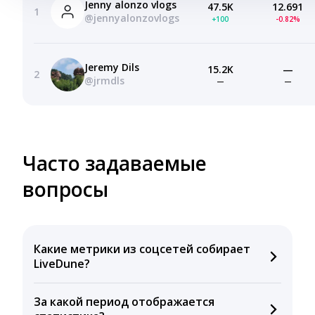
Jenny alonzo vlogs
47.5K
12.691
1
@jennyalonzovlogs
+100
-0.82%
Jeremy Dils
15.2K
—
2
@jrmdls
—
—
Часто задаваемые
вопросы
Какие метрики из соцсетей собирает
LiveDune?
Мы собираем данные по количеству лайков,
За какой период отображается
комментариев, кликов, репостов, охватов и