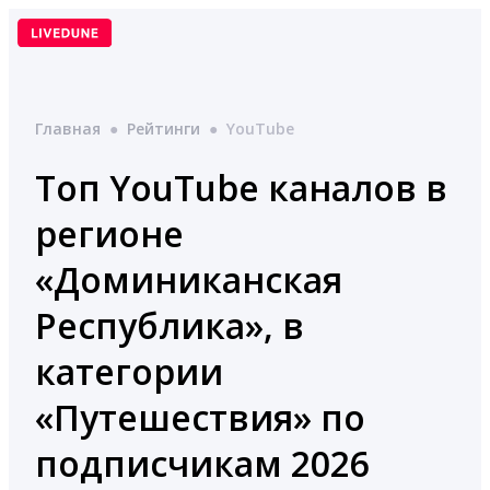
Перейти
к
содержимому
Главная
●
Рейтинги
●
YouTube
Топ YouTube каналов в
регионе
«Доминиканская
Республика», в
категории
«Путешествия» по
подписчикам 2026