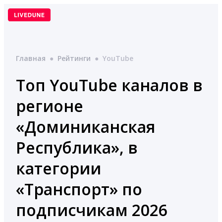
Перейти
к
содержимому
Главная
●
Рейтинги
●
YouTube
Топ YouTube каналов в
регионе
«Доминиканская
Республика», в
категории
«Транспорт» по
подписчикам 2026