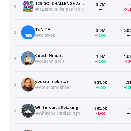
123 GO! CHALLENGE Arabic
3.7M
—
2
@123gochallengearabic
—
-0.0
TeN TV
3.5M
0.0
3
@tentveg
+10,000
—
Coach Ninofit
1.5M
1.6
4
@coachninofit
+10,000
-1.
yousra mokhtar
901.0K
4.3
5
@yousramokhtar
+1,000
+0.5
White Noise Relaxing
795.0K
—
6
@whitenoiserelaxing1
-1,000
—