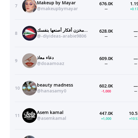
Makeup by Mayar
676.0K
1.1
7
@makeupbymayar
—
+0.1
مخزن أفكار أصنعها بنفسك — DIY Ideas — عربي arabie
628.0K
—
8
@-diyideas-arabie9806
—
—
دعاء معاذ
609.0K
—
9
@doaamoaz
—
—
beauty madness
602.0K
—
10
@hanasamy0
-1,000
—
Asem kamal
447.0K
10.5
11
@asemkamal
+1,000
+10.