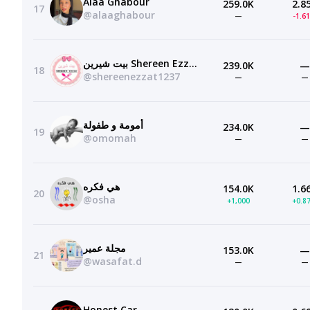
Alaa Ghabour
259.0K
2.8
17
@alaaghabour
—
-1.6
بيت شيرين Shereen Ezzat
239.0K
—
18
@shereenezzat1237
—
—
أمومة و طفولة
234.0K
—
19
@omomah
—
—
هي فكره
154.0K
1.6
20
@osha
+1,000
+0.8
مجلة عمير
153.0K
—
21
@wasafat.d
—
—
Honest Car