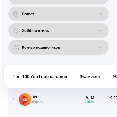
Топ-100 YouTube каналов
Подписчики
VR
ON
9.1M
0.0
1
@ontv
+20,000
—