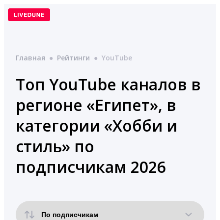
Перейти
к
содержимому
Главная
●
Рейтинги
●
YouTube
Топ YouTube каналов в
регионе «Египет», в
категории «Хобби и
стиль» по
подписчикам 2026