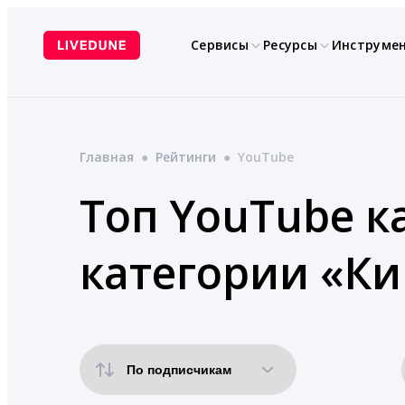
Перейти
к
Сервисы
Ресурсы
Инструме
содержимому
Главная
●
Рейтинги
●
YouTube
Топ YouTube ка
категории «Ки