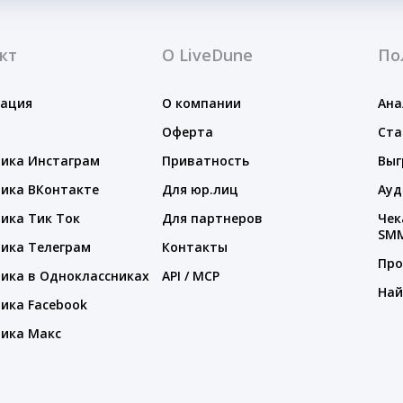
кт
О LiveDune
По
тация
О компании
Ана
Оферта
Ста
ика Инстаграм
Приватность
Выг
ика ВКонтакте
Для юр.лиц
Ауд
ика Тик Ток
Для партнеров
Чек
SM
ика Телеграм
Контакты
Про
ика в Одноклассниках
API / MCP
Най
ика Facebook
ика Макс