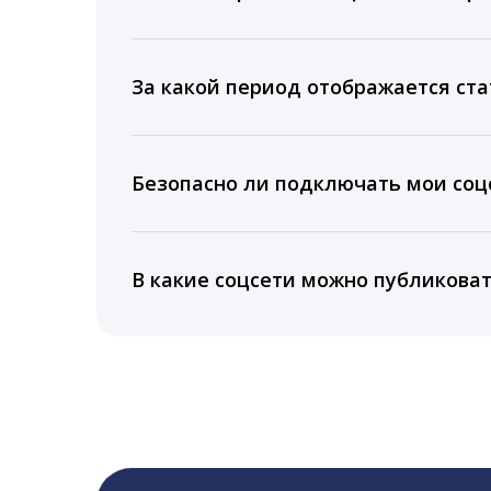
Мы собираем данные по количеству лайк
время для публикации, показываем лучш
За какой период отображается ста
Вы можете изучить статистику по конку
подключении тарифа Блогер. При оплате 
Безопасно ли подключать мои соцс
5 лет.
Да, мы не запрашиваем логины и пароли
информацию третьим лицам.
В какие соцсети можно публикова
LiveDune публикует посты в Instagram, Fa