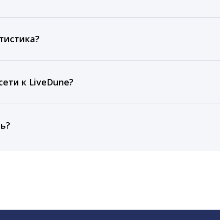
ов, комментариев, кликов, репостов, охватов и динам
ие посты и присылаем автоматические отчеты с метрик
тистика?
рентным и своим аккаунтам за 1 год при использовании
тарифа Бизнес отображаются сведения за 3 года, а при
ети к LiveDune?
, работаем с соцсетями только через официальный API,
ть?
cebook, ВКонтакте, Telegram, Одноклассники, X, LinkedIn