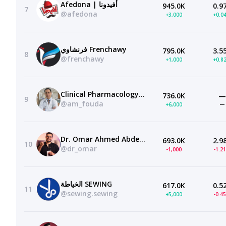
Afedona | أفيدونا
945.0K
0.9
7
@afedona
+3,000
+0.0
فرنشاوي Frenchawy
795.0K
3.5
8
@frenchawy
+1,000
+0.8
Clinical Pharmacology Lectures
736.0K
—
9
@am_fouda
+6,000
—
Dr. Omar Ahmed Abdelfattah
693.0K
2.9
10
@dr_omar
-1,000
-1.2
الخياطة SEWING
617.0K
0.5
11
@sewing.sewing
+5,000
-0.4