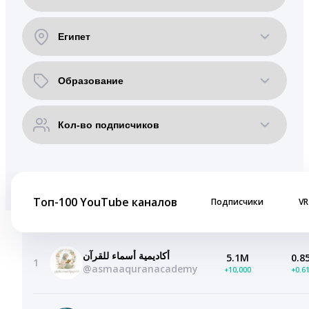
Топ-100 YouTube каналов
Подписчики
VR
أكاديمية أسماء للقرآن
5.1M
0.8
1
@asmaaquranacademy
+10,000
+0.6