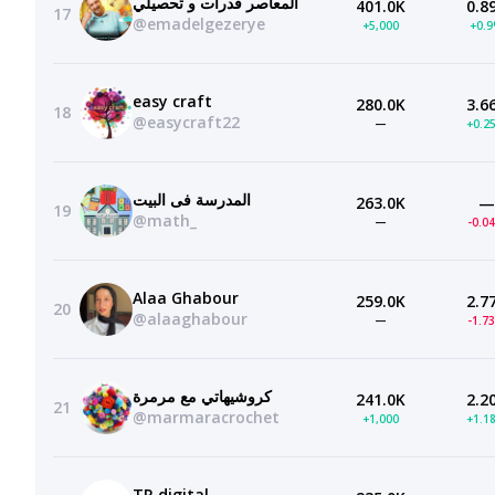
المعاصر قدرات و تحصيلي
401.0K
0.8
17
@emadelgezerye
+5,000
+0.
easy craft
280.0K
3.6
18
@easycraft22
—
+0.2
المدرسة فى البيت
263.0K
—
19
@math_
—
-0.0
Alaa Ghabour
259.0K
2.7
20
@alaaghabour
—
-1.7
كروشيهاتي مع مرمرة
241.0K
2.2
21
@marmaracrochet
+1,000
+1.1
TR digital