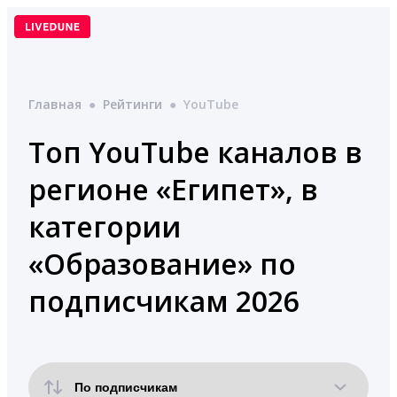
Перейти
к
содержимому
Главная
●
Рейтинги
●
YouTube
Топ YouTube каналов в
регионе «Египет», в
категории
«Образование» по
подписчикам 2026