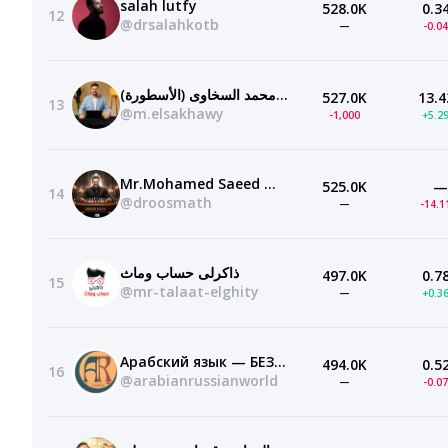
salah lutfy
528.0K
0.3
12
@drsalahkotb
—
-0.0
‫الأستاذ محمد السخاوى (الأسطورة)‬‎
527.0K
13.4
13
@m.elsakhawy
-1,000
+5.2
Mr.Mohamed Saeed — Droos Math
525.0K
—
14
@droosmath
—
-14.
ذاكرلى حساب وماث
497.0K
0.7
15
@mr-talaat-elghity
—
+0.3
Арабский язык — БЕЗ ГРАНИЦ!
494.0K
0.5
16
@arabianrussianworld
—
-0.0