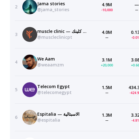
Jama stories
4.9M
—
2
@jama_stories
-10,000
—
muscle clinic — ماسل كلينك
4.0M
0.1
3
@muscleclinicpt
—
-0.0
We Aam
3.1M
3.0
4
@weaamzm
+20,000
+0.6
Telecom Egypt
1.5M
434.
5
@telecomegypt
—
-424.
Espitalia — الاسبتالية
1.3M
3.3
6
@espitalia
—
-4.8