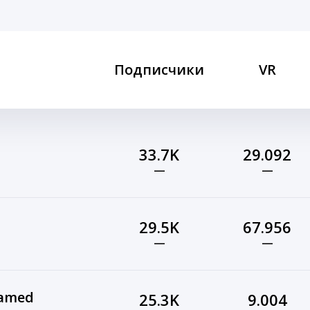
Подписчики
VR
33.7K
29.092
—
—
29.5K
67.956
—
—
 mohamed
25.3K
9.004