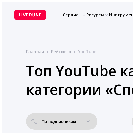
Перейти
к
Сервисы
Ресурсы
Инструме
содержимому
Главная
●
Рейтинги
●
YouTube
Топ YouTube ка
категории «Сп