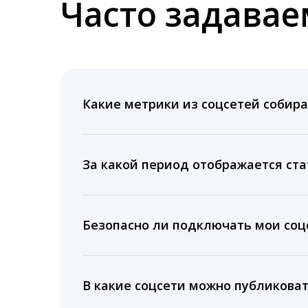
Часто задава
Какие метрики из соцсетей собира
Мы собираем данные по количеству лайк
время для публикации, показываем лучш
За какой период отображается ста
Вы можете изучить статистику по конку
подключении тарифа Блогер. При оплате 
Безопасно ли подключать мои соцс
5 лет.
Да, мы не запрашиваем логины и пароли
информацию третьим лицам.
В какие соцсети можно публикова