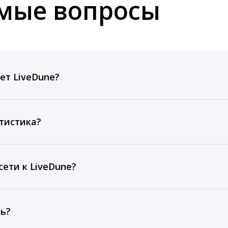
емые вопросы
ет LiveDune?
ов, комментариев, кликов, репостов, охватов и динам
ие посты и присылаем автоматические отчеты с метрик
тистика?
рентным и своим аккаунтам за 1 год при использовании
тарифа Бизнес отображаются сведения за 3 года, а при
ети к LiveDune?
, работаем с соцсетями только через официальный API,
ть?