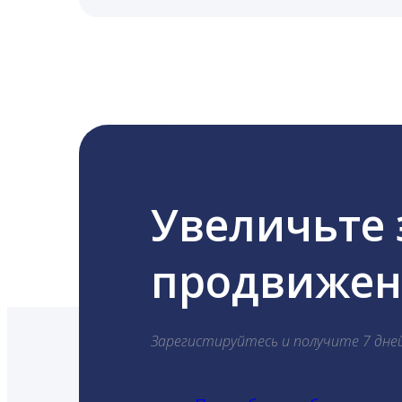
LiveDune публикует посты в Instagram, Fa
Увеличьте
продвижени
Зарегистируйтесь и получите 7 дне