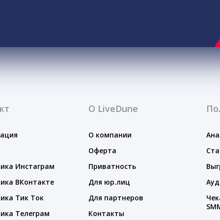
кт
О LiveDune
По
тация
О компании
Ана
Оферта
Ста
ика Инстаграм
Приватность
Выг
ика ВКонтакте
Для юр.лиц
Ауд
ика Тик Ток
Для партнеров
Чек
SM
ика Телеграм
Контакты