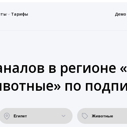
нты
Тарифы
Демо
налов в регионе «
ивотные» по подпи