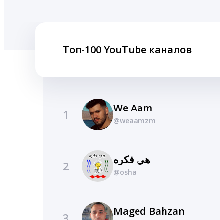
Топ-100 YouTube каналов
We Aam
1
@weaamzm
هي فكره
2
@osha
Maged Bahzan
3