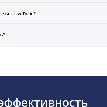
рентным и своим аккаунтам за 1 год при использовании
тарифа Бизнес отображаются сведения за 3 года, а при
ети к LiveDune?
, работаем с соцсетями только через официальный API,
ть?
cebook, ВКонтакте, Telegram, Одноклассники, X, LinkedIn
 эффективность