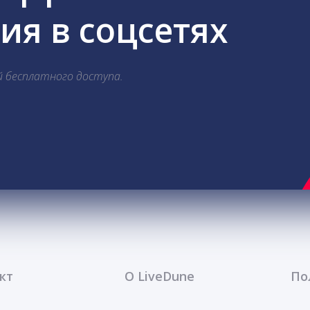
я в соцсетях
й бесплатного доступа.
кт
О LiveDune
По