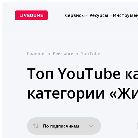
Перейти
к
Сервисы
Ресурсы
Инструме
содержимому
Главная
●
Рейтинги
●
YouTube
Топ YouTube ка
категории «Ж