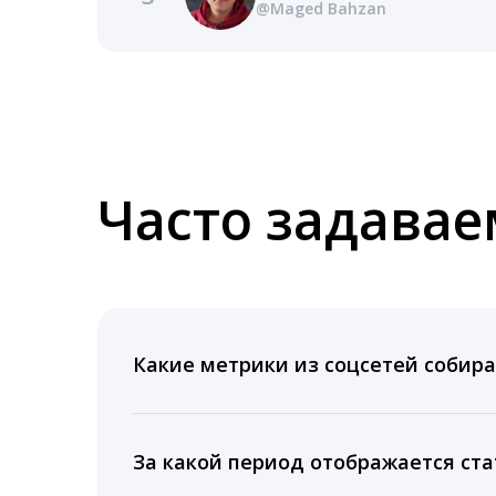
@Maged Bahzan
Часто задава
Какие метрики из соцсетей собира
Мы собираем данные по количеству лайк
время для публикации, показываем лучш
За какой период отображается ста