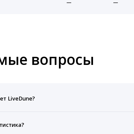
—
—
емые вопросы
ет LiveDune?
ов, комментариев, кликов, репостов, охватов и динам
ие посты и присылаем автоматические отчеты с метрик
тистика?