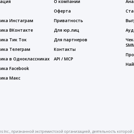
тация
О компании
Ана
Оферта
Ста
ика Инстаграм
Приватность
Выг
ика ВКонтакте
Для юр.лиц
Ауд
ика Тик Ток
Для партнеров
Чек
SM
ика Телеграм
Контакты
Про
ика в Одноклассниках
API / MCP
Най
ика Facebook
ика Макс
ms Inc., признанной экстремистской организацией, деятельность которо