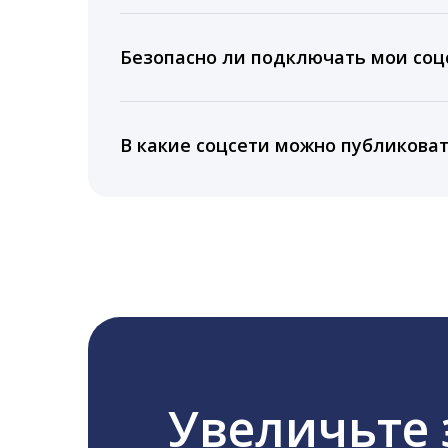
Вы можете изучить статистику по конку
подключении тарифа Блогер. При оплате 
Безопасно ли подключать мои соцс
5 лет.
Да, мы не запрашиваем логины и пароли
информацию третьим лицам.
В какие соцсети можно публикова
LiveDune публикует посты в Instagram, Fa
Увеличьте