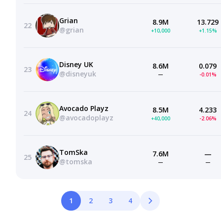
Grian
8.9M
13.729
22
@grian
+10,000
+1.15%
Disney UK
8.6M
0.079
23
@disneyuk
—
-0.01%
Avocado Playz
8.5M
4.233
24
@avocadoplayz
+40,000
-2.06%
TomSka
7.6M
—
25
@tomska
—
—
1
2
3
4