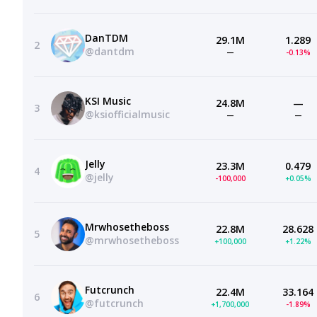
DanTDM
29.1M
1.289
2
@dantdm
—
-0.13%
KSI Music
24.8M
—
3
@ksiofficialmusic
—
—
Jelly
23.3M
0.479
4
@jelly
-100,000
+0.05%
Mrwhosetheboss
22.8M
28.628
5
@mrwhosetheboss
+100,000
+1.22%
Futcrunch
22.4M
33.164
6
@futcrunch
+1,700,000
-1.89%