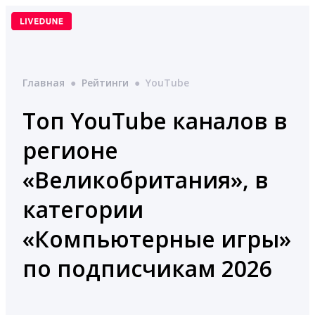
Перейти
к
содержимому
Главная
●
Рейтинги
●
YouTube
Топ YouTube каналов в
регионе
«Великобритания», в
категории
«Компьютерные игры»
по подписчикам 2026