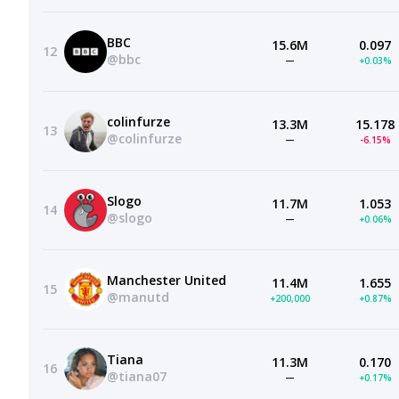
BBC
15.6M
0.097
12
@bbc
—
+0.03%
colinfurze
13.3M
15.178
13
@colinfurze
—
-6.15%
Slogo
11.7M
1.053
14
@slogo
—
+0.06%
Manchester United
11.4M
1.655
15
@manutd
+200,000
+0.87%
Tiana
11.3M
0.170
16
@tiana07
—
+0.17%