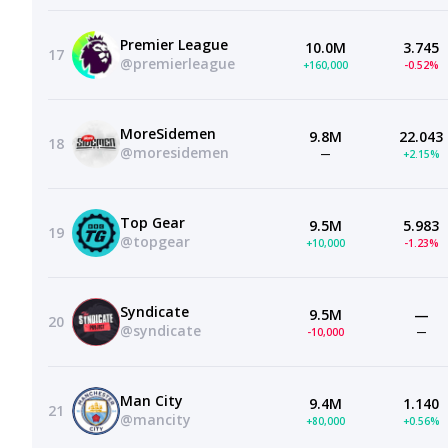
Premier League
10.0M
3.745
17
@premierleague
+160,000
-0.52%
MoreSidemen
9.8M
22.043
18
@moresidemen
—
+2.15%
Top Gear
9.5M
5.983
19
@topgear
+10,000
-1.23%
Syndicate
9.5M
—
20
@syndicate
-10,000
—
Man City
9.4M
1.140
21
@mancity
+80,000
+0.56%