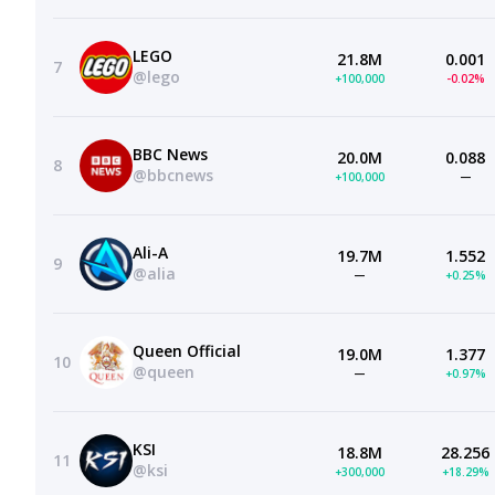
LEGO
21.8M
0.001
7
@lego
+100,000
-0.02%
BBC News
20.0M
0.088
8
@bbcnews
+100,000
—
Ali-A
19.7M
1.552
9
@alia
—
+0.25%
Queen Official
19.0M
1.377
10
@queen
—
+0.97%
KSI
18.8M
28.256
11
@ksi
+300,000
+18.29%