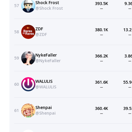
Shock Frost
393.5K
9.3
57
@Shock Frost
—
—
ZDF
380.1K
13.2
58
@ZDF
—
—
NykeFaller
366.2K
3.8
59
@NykeFaller
—
—
WALULIS
361.6K
55.9
60
@WALULIS
—
—
Shenpai
360.4K
39.5
61
@Shenpai
—
—