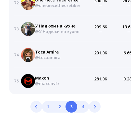
300.0K
24.8
72
@onepiecetheoretiker
—
—
У Надюхи на кухне
299.6K
13.6
73
@У Надюхи на кухне
—
—
Toca Amira
291.0K
6.6
74
@tocaamira
—
—
Maxon
281.0K
0.2
75
@maxonvfx
—
—
1
2
3
4