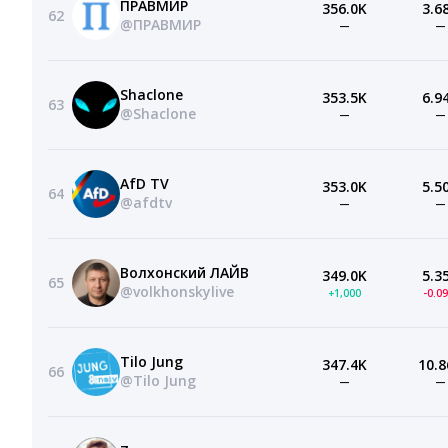
ПРАВМИР
356.0K
3.6
62
@ПРАВМИР
—
—
Shaclone
353.5K
6.9
63
@Shaclone
—
—
AfD TV
353.0K
5.5
64
@afdtv
—
—
Волхонский ЛАЙВ
349.0K
5.3
65
@volkhonskylive
+1,000
-0.0
Tilo Jung
347.4K
10.8
66
@Tilo Jung
—
—