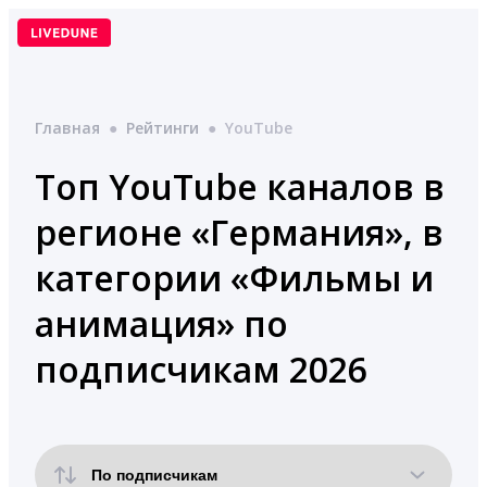
Перейти
к
содержимому
Главная
●
Рейтинги
●
YouTube
Топ YouTube каналов в
регионе «Германия», в
категории «Фильмы и
анимация» по
подписчикам 2026