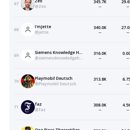
Zeo
345.7K
29.6
67
@Zeo
—
—
I'mJette
340.0K
27.0
68
@jette
—
—
Siemens Knowledge Hub
316.0K
0.0
69
@siemensknowledgehub
—
—
Playmobil Deutsch
313.8K
6.7
70
@Playmobil Deutsch
—
—
faz
308.0K
4.5
71
@faz
—
—
One Piece Theoretiker