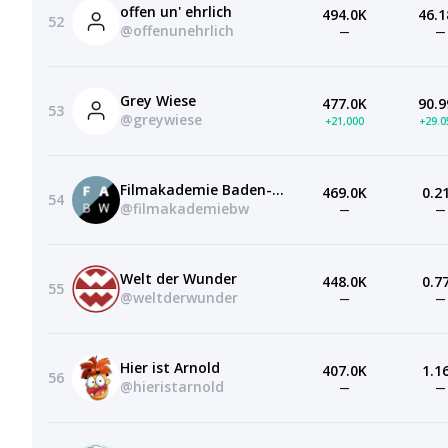
offen un' ehrlich
494.0K
46.1
52
@offenunehrlich
—
—
Grey Wiese
477.0K
90.9
53
@greywiese
+21,000
+29.
Filmakademie Baden-Württemberg
469.0K
0.2
54
@filmakademiebw
—
—
Welt der Wunder
448.0K
0.7
55
@weltderwunder
—
—
Hier ist Arnold
407.0K
1.1
56
@hieristarnold
—
—