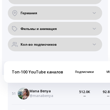
Топ-100 YouTube каналов
Подписчики
VR
Mana Benya
512.0K
92.8
51
@manabenya
—
—