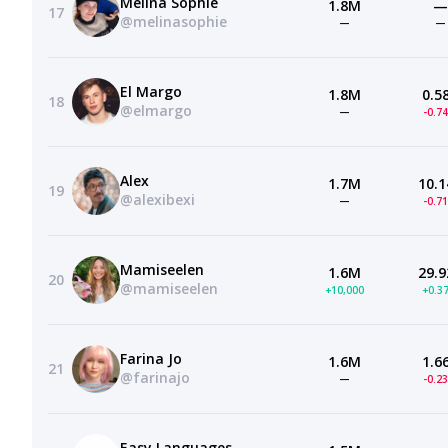
Melina Sophie
1.8M
—
17
@melinasophie
—
—
El Margo
1.8M
0.5
18
@elmargo
—
-0.7
Alex
1.7M
10.1
19
@alexibexi
—
-0.7
Mamiseelen
1.6M
29.9
20
@mamiseelen
+10,000
+0.3
Farina Jo
1.6M
1.6
21
@farinajo
—
-0.2
Easy Languages