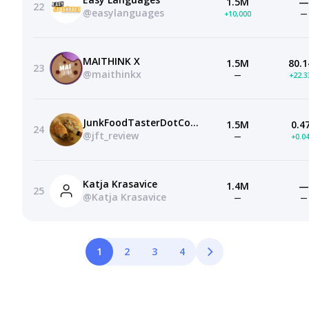
1.5M
—
22
@easylanguages
+10,000
—
MAITHINK X
1.5M
80.1
23
@maithinkx
—
+22.
JunkFoodTasterDotCom
1.5M
0.4
24
@jft_review
—
+0.0
Katja Krasavice
1.4M
—
25
@Katja Krasavice
—
—
1
2
3
4