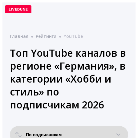
Перейти
к
содержимому
Главная
●
Рейтинги
●
YouTube
Топ YouTube каналов в
регионе «Германия», в
категории «Хобби и
стиль» по
подписчикам 2026