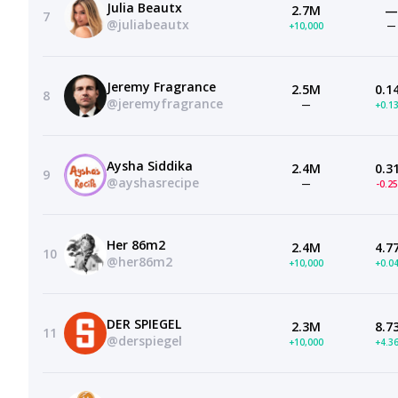
Julia Beautx
2.7M
—
7
@juliabeautx
+10,000
—
Jeremy Fragrance
2.5M
0.1
8
@jeremyfragrance
—
+0.1
Aysha Siddika
2.4M
0.3
9
@ayshasrecipe
—
-0.2
Her 86m2
2.4M
4.7
10
@her86m2
+10,000
+0.0
DER SPIEGEL
2.3M
8.7
11
@derspiegel
+10,000
+4.3