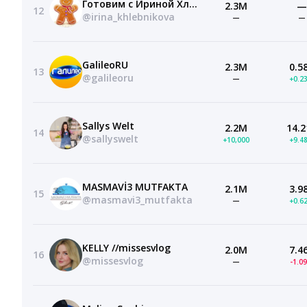
Готовим с Ириной Хлебниковой
2.3M
—
12
@irina_khlebnikova
—
—
GalileoRU
2.3M
0.5
13
@galileoru
—
+0.2
Sallys Welt
2.2M
14.2
14
@sallyswelt
+10,000
+9.4
MASMAVİ3 MUTFAKTA
2.1M
3.9
15
@masmavi3_mutfakta
—
+0.6
KELLY //missesvlog
2.0M
7.4
16
@missesvlog
—
-1.0