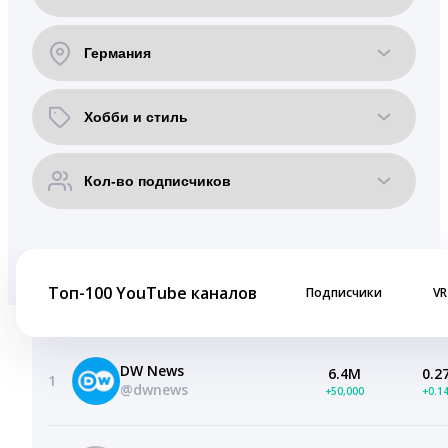
Топ-100 YouTube каналов
Подписчики
VR
DW News
6.4M
0.2
1
@dwnews
+50,000
+0.1