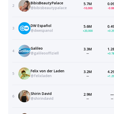
BibisBeautyPalace
5.7M
0.0
2
@bibisbeautypalace
-10,000
-0.0
DW Español
5.6M
0.4
3
@dwespanol
+20,000
+0.2
Galileo
3.3M
1.2
4
@galileooffiziell
—
+0.7
Felix von der Laden
3.2M
4.2
5
@felixladen
—
+1.2
Shirin David
2.9M
—
6
@shirindavid
—
—