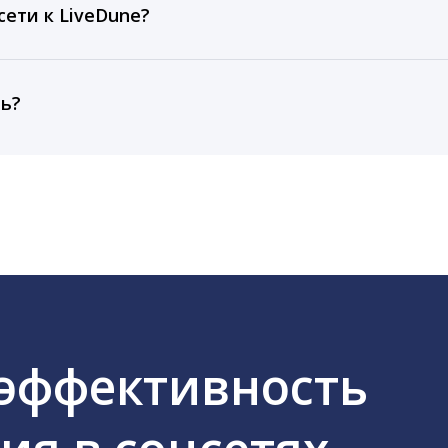
тарифа Бизнес отображаются сведения за 3 года, а при
ети к LiveDune?
, работаем с соцсетями только через официальный API,
ть?
cebook, ВКонтакте, Telegram, Одноклассники, X, LinkedIn
 эффективность