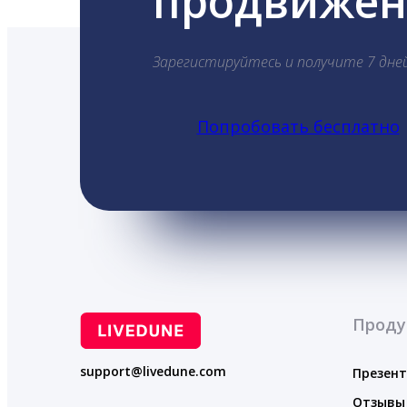
продвижени
Зарегистируйтесь и получите 7 дне
Попробовать бесплатно
Проду
support@livedune.com
Презен
Отзывы