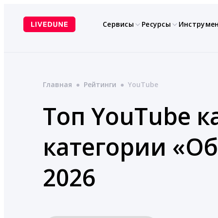
Перейти
к
Сервисы
Ресурсы
Инструме
содержимому
Главная
●
Рейтинги
●
YouTube
Топ YouTube ка
категории «О
2026