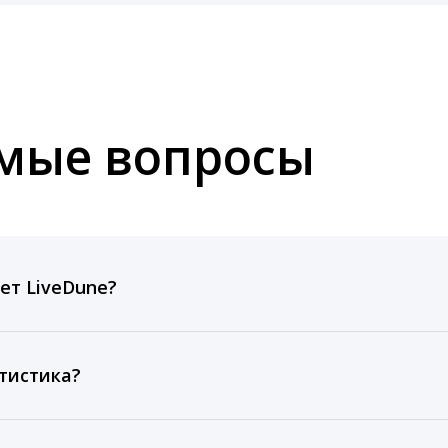
емые вопросы
ет LiveDune?
ов, комментариев, кликов, репостов, охватов и динам
ие посты и присылаем автоматические отчеты с метрик
тистика?
рентным и своим аккаунтам за 1 год при использовании