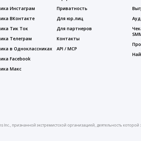
ика Инстаграм
Приватность
Выг
ика ВКонтакте
Для юр.лиц
Ауд
ика Тик Ток
Для партнеров
Чек
SM
ика Телеграм
Контакты
Про
ика в Одноклассниках
API / MCP
Най
ика Facebook
ика Макс
ms Inc., признанной экстремистской организацией, деятельность которо