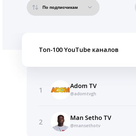
Топ-100 YouTube каналов
Adom TV
1
@adomtvgh
Man Setho TV
2
@mansethotv