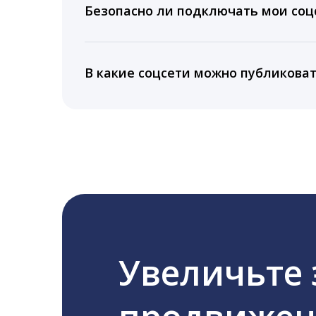
подключении тарифа Блогер. При оплате 
Безопасно ли подключать мои соцс
5 лет.
Да, мы не запрашиваем логины и пароли
информацию третьим лицам.
В какие соцсети можно публикова
LiveDune публикует посты в Instagram, Fa
Увеличьте