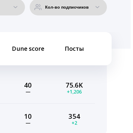
Dune score
Посты
40
75.6K
—
+1,206
10
354
—
+2