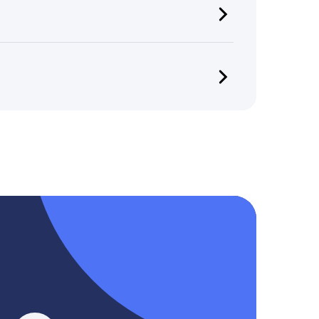
 тарифе Агентство максимальный срок –
 не храним и не передаём персональную
, YouTube, Tik-Tok и Threads.