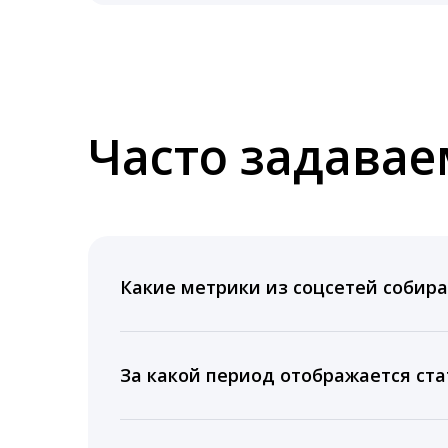
Часто задава
Какие метрики из соцсетей собира
Мы собираем данные по количеству лайк
время для публикации, показываем лучш
За какой период отображается ста
Вы можете изучить статистику по конку