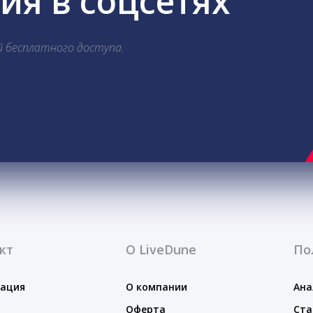
я в соцсетях
й бесплатного доступа.
кт
О LiveDune
По
тация
О компании
Ана
Оферта
Ста