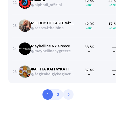
42.5K
24.8
22
@alphadi_official
+300
+6.9
MELODY OF TASTE with ALBINA
42.0K
17.6
23
@tastewithalbina
+900
+3.4
Maybelline NY Greece
38.5K
—
24
@maybellinenygreece
—
—
ΦΑΓΗΤΑ ΚΑΙ ΓΛΥΚΑ ΓΙΑ ΕΡΓΑΖΟΜΕΝΟΥΣ
37.4K
—
25
@fagitakaiglykagiaergazomenous
—
—
1
2