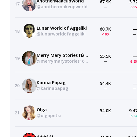
AnotherMakeupWorld
67.9K
3.7
17
@anothermakeupworld
—
-6.9
Lunar World of Aggeliki
60.7K
—
18
@lunarworldofaggeliki
-100
—
Merry Mary Stories Πλέξιμο
55.5K
—
19
@merrymarystories1620
—
-3.2
Karina Papag
54.4K
—
20
@karinapapag
—
—
Olga
54.0K
9.4
21
@olgapetsi
—
+5.6
ΑΛΦΑΔΙ