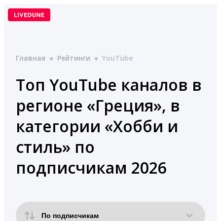
Перейти
к
содержимому
Главная
●
Рейтинги
●
YouTube
Топ YouTube каналов в
регионе «Греция», в
категории «Хобби и
стиль» по
подписчикам 2026