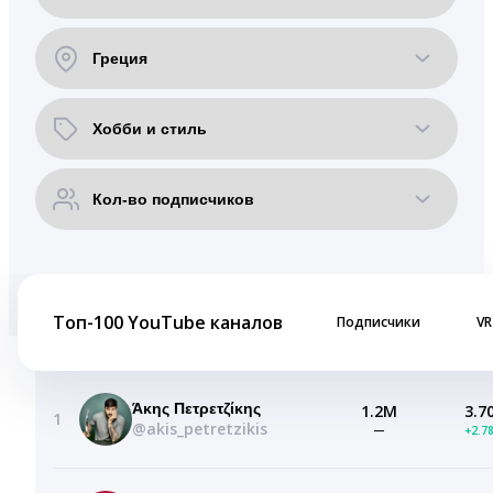
Топ-100 YouTube каналов
Подписчики
VR
Άκης Πετρετζίκης
1.2M
3.7
1
@akis_petretzikis
—
+2.7