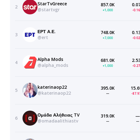
StarTvGreece
857.0K
0.0
2
@startvgr
+1,000
-0.1
ΕΡΤ Α.Ε.
748.0K
0.1
3
@ert
+7,000
-0.0
Alpha Mods
681.0K
2.5
4
@alpha_mods
+1,000
-0.2
katerinaop22
395.0K
15.6
5
@katerinaop22
—
-87.
Ομάδα Αλήθειας TV
319.0K
—
6
@omadaalithiastv
—
—