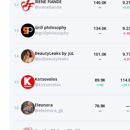
IRENE FIANDE
140.0K
0.2
12
@irenefiande
—
+0.0
Grill philosophy
134.0K
9.2
13
@grillphilosophy
—
-5.4
BeautyLeaks by JuL
101.0K
9.7
14
@julbeautyleaks
—
-4.2
Kotsovolos
89.9K
114.
15
@kotsovolos
+100
+29.
Eleonora
76.8K
—
16
@eleonora_gk
—
—