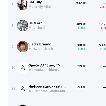
Dat Lilly
532.0K
—
7
@datlilly1436
—
-533.
HeitLord
469.0K
17.7
8
@heitlord
+3,000
-0.7
Vladis Brando
368.0K
53.4
9
@itsvladisbech
+5,000
+1.9
Ομάδα Αλήθειας TV
319.0K
—
10
@omadaalithiastv
—
—
Информационный портал Святой Горы Афон
293.0K
—
11
@информационныипорталсвятоигоры
—
—