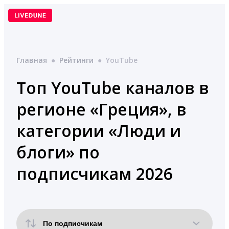
Перейти
к
содержимому
Главная
●
Рейтинги
●
YouTube
Топ YouTube каналов в
регионе «Греция», в
категории «Люди и
блоги» по
подписчикам 2026