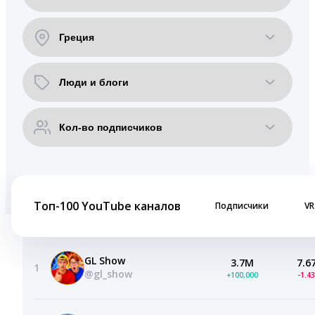
Топ-100 YouTube каналов
Подписчики
VR
GL Show
3.7M
7.6
1
@gl_show
+100,000
-1.4