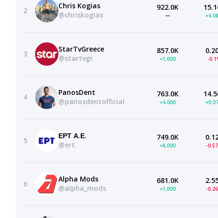
Chris Kogias
922.0K
15.1
2
@chriskogias
—
+4.0
StarTvGreece
857.0K
0.2
3
@startvgr
+1,000
-0.
PanosDent
763.0K
14.5
4
@panosdentofficial
+4,000
+0.0
ΕΡΤ Α.Ε.
749.0K
0.1
5
@ert
+8,000
-0.5
Alpha Mods
681.0K
2.5
6
@alpha_mods
+1,000
-0.2