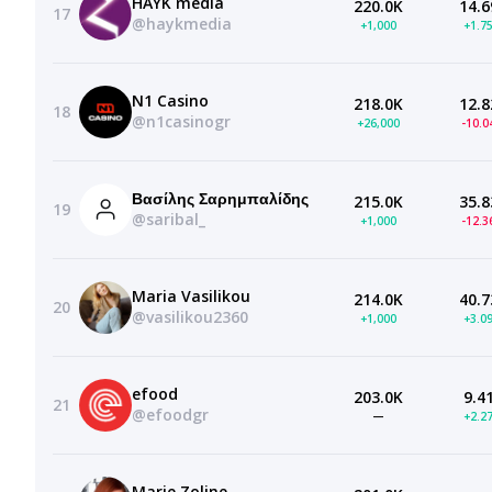
HAYK media
220.0K
14.6
17
@haykmedia
+1,000
+1.7
N1 Casino
218.0K
12.8
18
@n1casinogr
+26,000
-10.
Βασίλης Σαρημπαλίδης
215.0K
35.8
19
@saribal_
+1,000
-12.
Maria Vasilikou
214.0K
40.7
20
@vasilikou2360
+1,000
+3.0
efood
203.0K
9.4
21
@efoodgr
—
+2.2
Marie Zoline