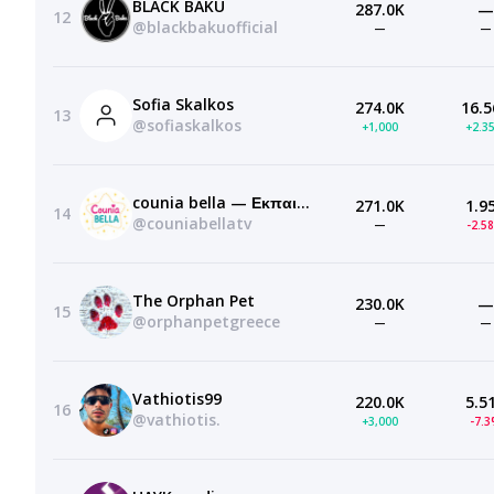
BLACK BAKU
287.0K
—
12
@blackbakuofficial
—
—
Sofia Skalkos
274.0K
16.5
13
@sofiaskalkos
+1,000
+2.3
counia bella — Εκπαιδευτικό κανάλι για παιδιά
271.0K
1.9
14
@couniabellatv
—
-2.5
The Orphan Pet
230.0K
—
15
@orphanpetgreece
—
—
Vathiotis99
220.0K
5.5
16
@vathiotis.
+3,000
-7.