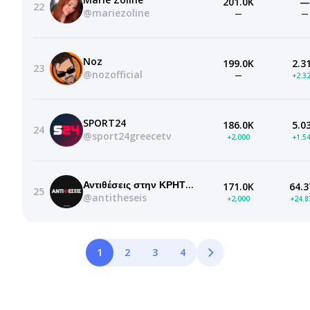
201.0K
—
22
@mariezoline
—
—
Noz
199.0K
2.3
23
@nozofficial
—
+2.3
SPORT24
186.0K
5.0
24
@sport24greecetv
+2,000
+1.5
Αντιθέσεις στην ΚΡΗΤΗ TV
171.0K
64.3
25
@antitheseis
+2,000
+24.
1
2
3
4