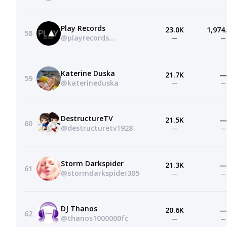
Play Records
23.0K
1,974
58
@playrecords…
—
—
Katerine Duska
21.7K
—
59
@katerineduska
—
—
DestructureTV
21.5K
—
60
@destructuretv1928
—
—
Storm Darkspider
21.3K
—
61
@stormdarkspider305
—
—
DJ Thanos
20.6K
—
62
@thanos1000000fc
—
—