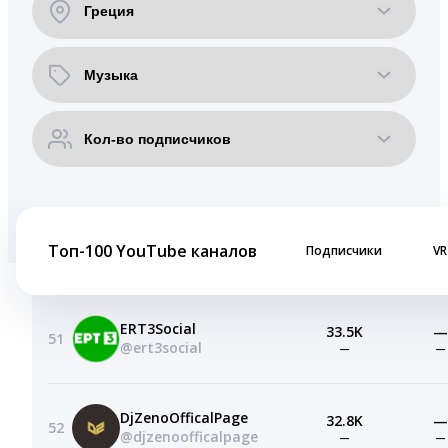
Топ-100 YouTube каналов
Подписчики
VR
ERT3Social
33.5K
—
51
@ert3social
—
—
DjZenoOfficalPage
32.8K
—
52
@djzenoofficalpage
—
—