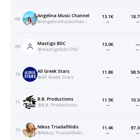
Angelina Music Channel
13.1K
18.7
68
@angelinamusicchannellessons
—
—
Mastigo BDC
13.0K
—
69
@mastigobdc1702
—
—
All Greek Stars
11.8K
98.5
70
@All Greek Stars
—
—
B.B. Productions
11.5K
10.3
71
@B.B. Productions
—
—
Nikos Triadafillidis
11.4K
97.3
72
@Nikos Triadafillidis
—
—