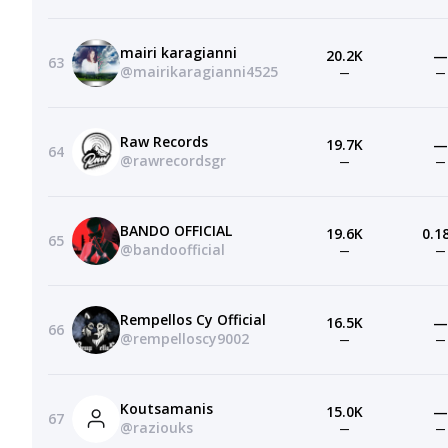
mairi karagianni
20.2K
—
63
@mairikaragianni4525
—
—
Raw Records
19.7K
—
64
@rawrecordsgr
—
—
BANDO OFFICIAL
19.6K
0.1
65
@bandoofficial
—
—
Rempellos Cy Official
16.5K
—
66
@rempelloscy9002
—
—
Koutsamanis
15.0K
—
67
@raziouks
—
—