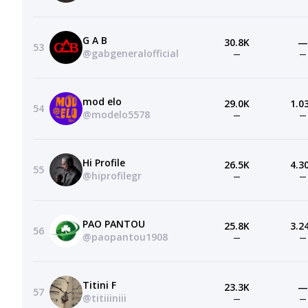
G A B
30.8K
—
53
@gabgeneralofficial
—
—
mod elo
29.0K
1.0
54
@modelo5578
—
—
Hi Profile
26.5K
4.3
55
@hiprofilegr
—
—
PAO PANTOU
25.8K
3.2
56
@paopantou1908
—
—
Titini F
23.3K
—
57
@titiiiniii
—
—