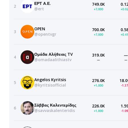
ΕΡΤ Α.Ε.
749.0K
0.1
2
@ert
+7,000
+0.0
OPEN
700.0K
0.5
3
@opentvgr
+7,000
+0.4
Ομάδα Αλήθειας TV
319.0K
—
4
@omadaalithiastv
—
—
Angelos Kyritsis
276.0K
18.0
5
@kyritsisofficial
+1,000
-1.3
Σάββας Καλεντερίδης
226.0K
1.5
6
@savvaskalenteridis
+1,000
-1.0