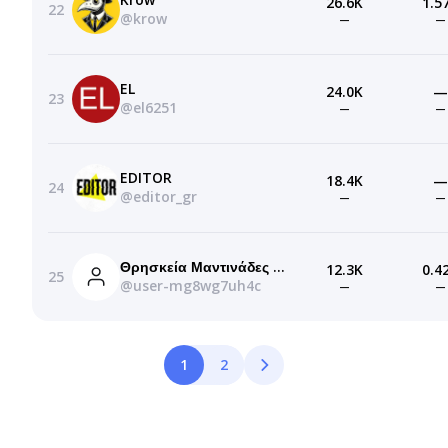
26.6K
1.5
22
@krow
—
—
EL
24.0K
—
23
@el6251
—
—
EDITOR
18.4K
—
24
@editor_gr
—
—
Θρησκεία Μαντινάδες Σοφών Λόγια
12.3K
0.4
25
@user-mg8wg7uh4c
—
—
1
2