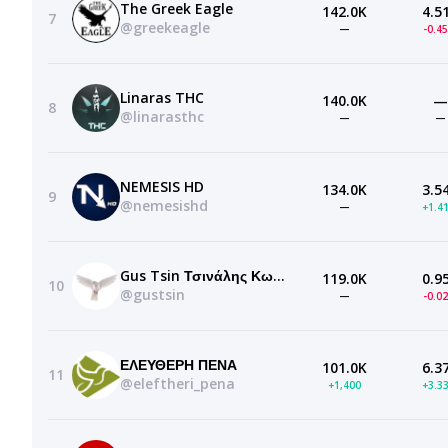
The Greek Eagle
142.0K
4.5
7
@greekeagle
—
-0.4
Linaras THC
140.0K
—
8
@linarasthc
—
—
NEMESIS HD
134.0K
3.5
9
@nemesishd
—
+1.4
Gus Tsin Τσινάλης Κωνσταντίνος
119.0K
0.9
10
@gustsin
—
-0.0
ΕΛΕΥΘΕΡΗ ΠΕΝΑ
101.0K
6.3
11
@eleftheri_pena
+1,400
+3.3