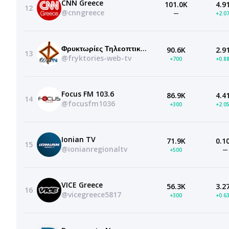
CNN Greece
101.0K
4.9
12
@cnngreece
—
+2.0
Φρυκτωρίες Τηλεοπτικός και Διαδικτυακός Σταθμός
90.6K
2.9
13
@fryktories-web-tv
+700
+0.8
Focus FM 103.6
86.9K
4.4
14
@focusfm1036
+300
+2.0
Ionian TV
71.9K
0.1
15
@ionianregionaltv
+500
—
VICE Greece
56.3K
3.2
16
@vicegreece5817
+300
+0.6