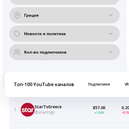
Топ-100 YouTube каналов
Подписчики
VR
StarTvGreece
857.0K
0.2
1
@startvgr
+1,000
-0.1