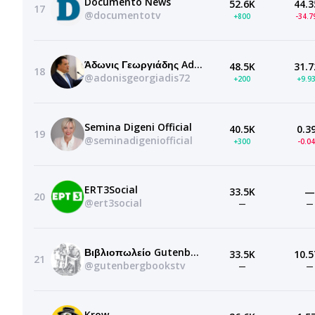
Documento News
52.6K
44.3
17
@documentotv
+800
-34.
Άδωνις Γεωργιάδης Adonis Georgiadis
48.5K
31.7
18
@adonisgeorgiadis72
+200
+9.9
Semina Digeni Official
40.5K
0.3
19
@seminadigeniofficial
+300
-0.0
ERT3Social
33.5K
—
20
@ert3social
—
—
Βιβλιοπωλείο Gutenberg
33.5K
10.5
21
@gutenbergbookstv
—
—
Krow