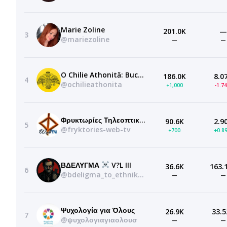
Marie Zoline
201.0K
—
3
@mariezoline
—
—
O Chilie Athonită: Bucurii din Sfântul Munte
186.0K
8.0
4
@ochilieathonita
+1,000
-1.7
Φρυκτωρίες Τηλεοπτικός και Διαδικτυακός Σταθμός
90.6K
2.9
5
@fryktories-web-tv
+700
+0.8
ΒΔΕΛΥΓΜΑ
V?L III
36.6K
163.
6
@bdeligma_to_ethniko_kanali
—
—
Ψυχολογία για Όλους
26.9K
33.5
7
@ψυχολογιαγιαολουσ
—
—