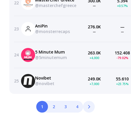
300.0K
5.394
22
@masterchefgreece
—
+0.57%
AniPin
276.0K
—
23
@monsterrecaps
—
—
5 Minute Mum
263.0K
152.408
24
@5minutemum
+4,000
-79.02%
Novibet
249.0K
55.610
25
@novibet
+7,000
+23.75%
1
2
3
4