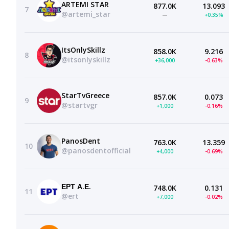
ARTEMI STAR
877.0K
13.093
7
@artemi_star
—
+0.35%
ItsOnlySkillz
858.0K
9.216
8
@itsonlyskillz
+36,000
-0.63%
StarTvGreece
857.0K
0.073
9
@startvgr
+1,000
-0.16%
PanosDent
763.0K
13.359
10
@panosdentofficial
+4,000
-0.69%
ΕΡΤ Α.Ε.
748.0K
0.131
11
@ert
+7,000
-0.02%