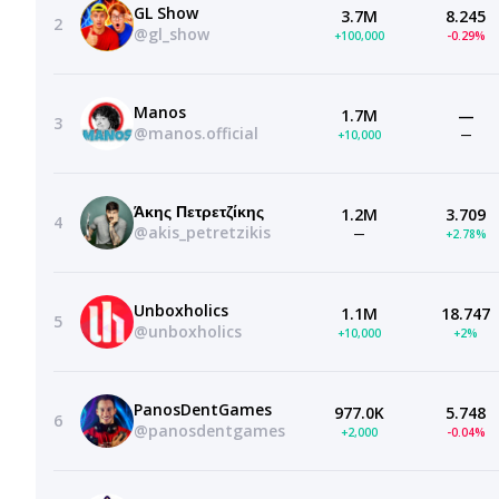
GL Show
3.7M
8.245
2
@gl_show
+100,000
-0.29%
Manos
1.7M
—
3
@manos.official
+10,000
—
Άκης Πετρετζίκης
1.2M
3.709
4
@akis_petretzikis
—
+2.78%
Unboxholics
1.1M
18.747
5
@unboxholics
+10,000
+2%
PanosDentGames
977.0K
5.748
6
@panosdentgames
+2,000
-0.04%