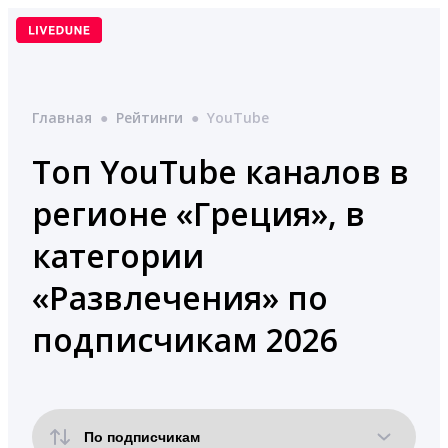
Перейти
к
содержимому
Главная
●
Рейтинги
●
YouTube
Топ YouTube каналов в
регионе «Греция», в
категории
«Развлечения» по
подписчикам 2026