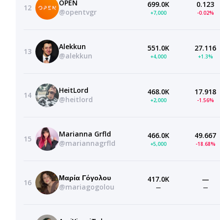
OPEN
699.0K
0.123
12
@opentvgr
+7,000
-0.02%
Alekkun
551.0K
27.116
13
@alekkun
+4,000
+1.3%
HeitLord
468.0K
17.918
14
@heitlord
+2,000
-1.56%
Marianna Grfld
466.0K
49.667
15
@mariannagrfld
+5,000
-18.68%
Μαρία Γόγολου
417.0K
—
16
@mariagogolou
—
—