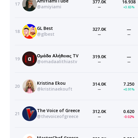
AmiYiamiTube
377.0K
16.938
17
@amiyiami
—
+3.65%
GL Best
327.0K
—
18
@glbest
—
—
Ομάδα Αλήθειας TV
319.0K
—
19
@omadaalithiastv
—
—
Kristina Ekou
314.0K
7.250
20
@kristinaekouft
—
+0.91%
The Voice of Greece
312.0K
0.620
21
@thevoiceofgreece
—
-0.02%
MasterChef Greece