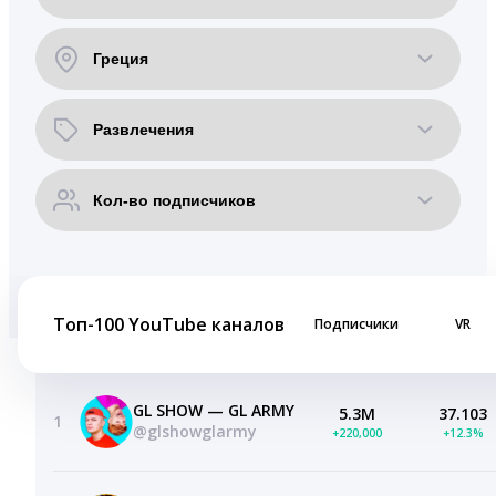
Топ-100 YouTube каналов
Подписчики
VR
GL SHOW — GL ARMY
5.3M
37.103
1
@glshowglarmy
+220,000
+12.3%