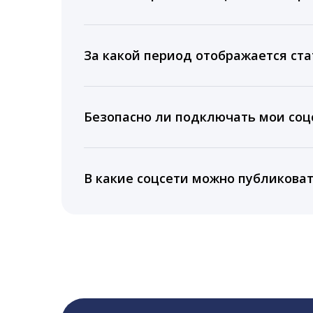
Мы собираем данные по количеству лайк
время для публикации, показываем лучш
За какой период отображается ста
Вы можете изучить статистику по конку
подключении тарифа Блогер. При оплате 
Безопасно ли подключать мои соцс
5 лет.
Да, мы не запрашиваем логины и пароли
информацию третьим лицам.
В какие соцсети можно публикова
LiveDune публикует посты в Instagram, Fa