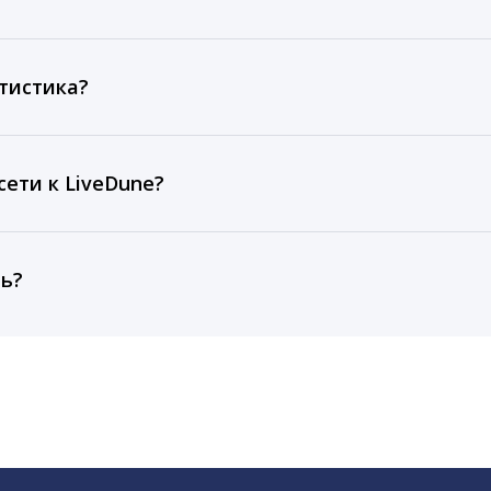
ов, комментариев, кликов, репостов, охватов и динам
ие посты и присылаем автоматические отчеты с метрик
тистика?
рентным и своим аккаунтам за 1 год при использовании
тарифа Бизнес отображаются сведения за 3 года, а при
ети к LiveDune?
, работаем с соцсетями только через официальный API,
ть?
cebook, ВКонтакте, Telegram, Одноклассники, X, LinkedIn