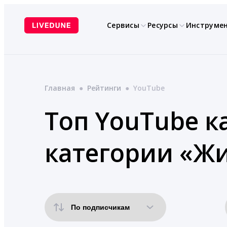
Перейти
к
Сервисы
Ресурсы
Инструме
содержимому
Главная
●
Рейтинги
●
YouTube
Топ YouTube к
категории «Ж