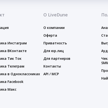
кт
О LiveDune
По
тация
О компании
Ана
Оферта
Ста
ика Инстаграм
Приватность
Выг
ика ВКонтакте
Для юр.лиц
Ауд
ика Тик Ток
Для партнеров
Чек
SM
ика Телеграм
Контакты
Про
ика в Одноклассниках
API / MCP
Най
ика Facebook
ика Макс