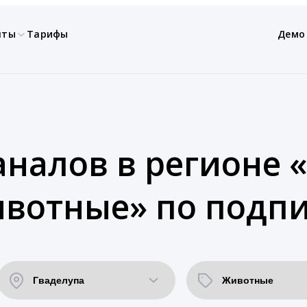
нты
Тарифы
Демо
аналов в регионе «
ивотные» по подпи