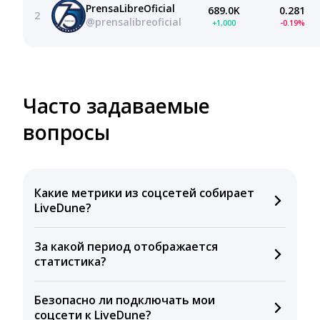
PrensaLibreOficial
689.0K
0.281
2
@prensalibreoficial
+1,000
-0.19%
Часто задаваемые
вопросы
Какие метрики из соцсетей собирает
LiveDune?
Мы собираем данные по количеству лайков,
За какой период отображается
комментариев, кликов, репостов, охватов и
статистика?
динамике числа подписчиков. Рекомендуем время
для публикации, показываем лучшие посты и
Вы можете изучить статистику по конкурентным и
присылаем автоматические отчеты с метриками.
Безопасно ли подключать мои
своим аккаунтам за 1 год при использовании
соцсети к LiveDune?
бесплатного пробного периода или при