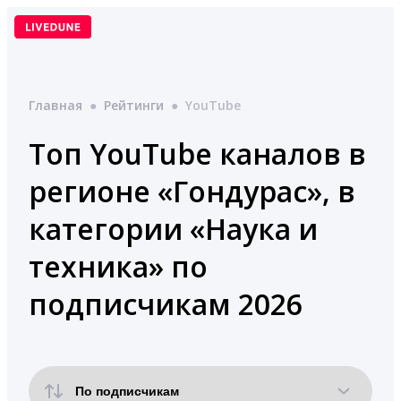
Перейти
к
содержимому
Главная
●
Рейтинги
●
YouTube
Топ YouTube каналов в
регионе «Гондурас», в
категории «Наука и
техника» по
подписчикам 2026