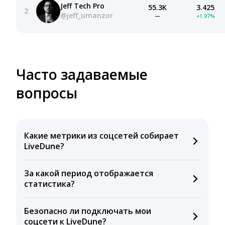
Jeff Tech Pro
55.3K
3.425
2
@jeff_umanzor
—
+1.97%
Часто задаваемые
вопросы
Какие метрики из соцсетей собирает
LiveDune?
Мы собираем данные по количеству лайков,
За какой период отображается
комментариев, кликов, репостов, охватов и
статистика?
динамике числа подписчиков. Рекомендуем время
для публикации, показываем лучшие посты и
Вы можете изучить статистику по конкурентным и
присылаем автоматические отчеты с метриками.
Безопасно ли подключать мои
своим аккаунтам за 1 год при использовании
соцсети к LiveDune?
бесплатного пробного периода или при