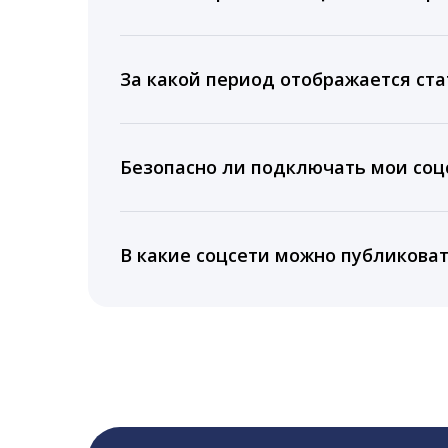
Мы собираем данные по количеству лайк
время для публикации, показываем лучш
За какой период отображается ста
Вы можете изучить статистику по конку
подключении тарифа Блогер. При оплате 
Безопасно ли подключать мои соцс
5 лет.
Да, мы не запрашиваем логины и пароли
информацию третьим лицам.
В какие соцсети можно публикова
LiveDune публикует посты в Instagram, Fa