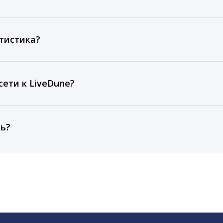
ов, комментариев, кликов, репостов, охватов и динам
ие посты и присылаем автоматические отчеты с метрик
тистика?
рентным и своим аккаунтам за 1 год при использовании
тарифа Бизнес отображаются сведения за 3 года, а при
ети к LiveDune?
, работаем с соцсетями только через официальный API,
ть?
cebook, ВКонтакте, Telegram, Одноклассники, X, LinkedIn