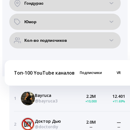
Топ-100 YouTube каналов
Подписчики
VR
Bayruca
2.2M
12.401
1
@bayruca3
+10,000
+11.69%
Доктор Дью
2.0M
—
2
@doctordiy
—
—