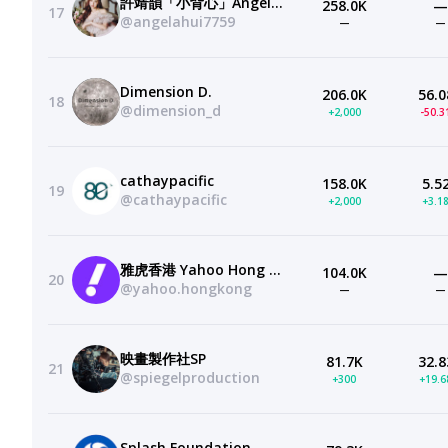
許靖韻「小背心」Angela Hui
258.0K
—
17
@angelahui7759
—
—
Dimension D.
206.0K
56.0
18
@dimension_d
+2,000
-50.
cathaypacific
158.0K
5.5
19
@cathaypacific
+2,000
+3.1
雅虎香港 Yahoo Hong Kong
104.0K
—
20
@yahoo.hongkong
—
—
映畫製作社SP
81.7K
32.8
21
@spiegelproduction
+300
+19.
Splash Foundation