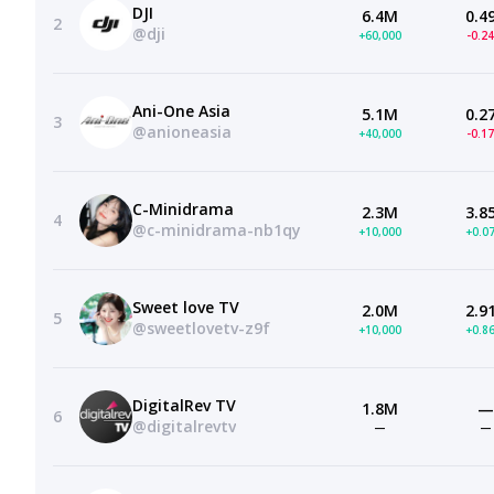
DJI
6.4M
0.4
2
@dji
+60,000
-0.2
Ani-One Asia
5.1M
0.2
3
@anioneasia
+40,000
-0.1
C-Minidrama
2.3M
3.8
4
@c-minidrama-nb1qy
+10,000
+0.0
Sweet love TV
2.0M
2.9
5
@sweetlovetv-z9f
+10,000
+0.8
DigitalRev TV
1.8M
—
6
@digitalrevtv
—
—