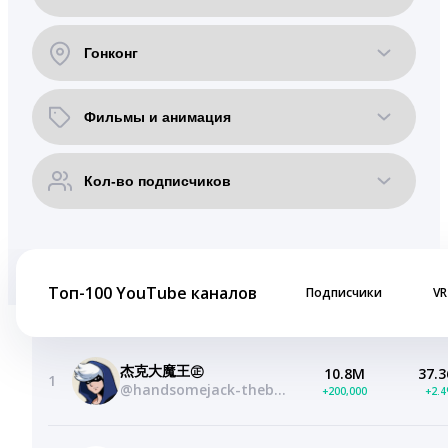
Топ-100 YouTube каналов
Подписчики
VR
杰克大魔王㊣
10.8M
37.3
1
@handsomejack-thebigdevil
+200,000
+2.