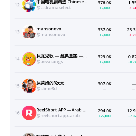
中国电视剧精选 Chinese Drama
376.0K
1.5
12
@c-dramaselect
+2,000
-3.2
mansonovo
337.0K
23.3
13
@mansonovo
+2,000
-1.2
貝瓦兒歌 — 經典童謠 — 卡通動畫 — 最好的儿歌
329.0K
0.8
14
@bevasongs
+2,000
+0.7
屎萊姆的3次元
307.0K
—
15
@slime3d
—
—
ReelShort APP —Arab المسرحيات العربية القصيرة
294.0K
12.9
16
@reelshortapp-arab
+25,000
+7.0