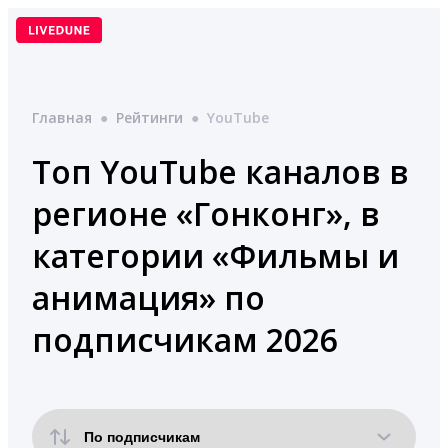
Перейти
к
содержимому
Главная
●
Рейтинги
●
YouTube
Топ YouTube каналов в
регионе «Гонконг», в
категории «Фильмы и
анимация» по
подписчикам 2026