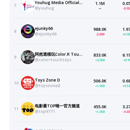
Youhug Media Official Channel 耀客文化官方频道
1.1M
0.0
7
@youhug
—
-0.0
ejunky66
988.0K
1.9
8
@ejunky66
-2,000
+0.0
阿然透模玩Color.R Touch-Toys
833.0K
6.1
9
@colorrtouchtoys
+2,000
+0.
Toys Zone D
506.0K
0.6
10
@toyszoned
+1,000
+0.5
电影最TOP唯一官方频道
455.0K
3.2
11
@top9771
+1,000
-4.0