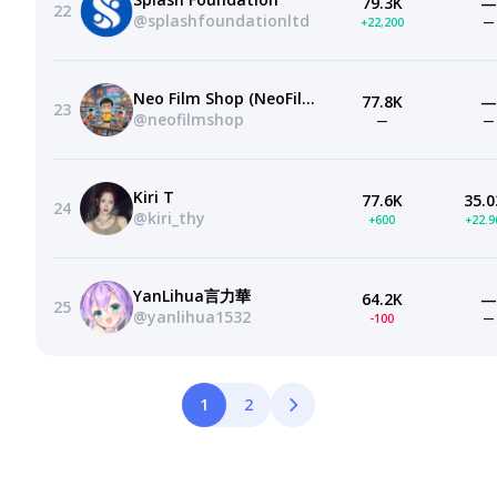
79.3K
—
22
@splashfoundationltd
+22,200
—
Neo Film Shop (NeoFilmShop.com)
77.8K
—
23
@neofilmshop
—
—
Kiri T
77.6K
35.0
24
@kiri_thy
+600
+22.
YanLihua言力華
64.2K
—
25
@yanlihua1532
-100
—
1
2