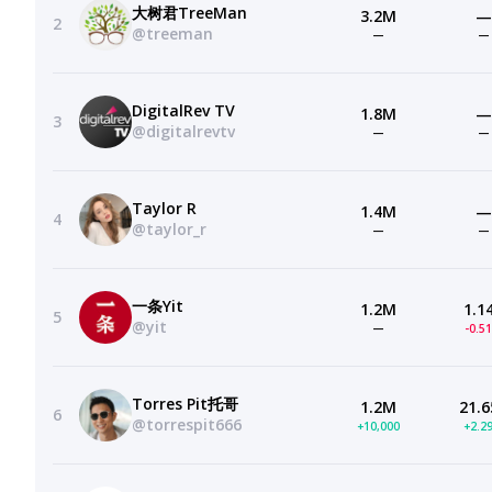
大树君TreeMan
3.2M
—
2
@treeman
—
—
DigitalRev TV
1.8M
—
3
@digitalrevtv
—
—
Taylor R
1.4M
—
4
@taylor_r
—
—
一条Yit
1.2M
1.1
5
@yit
—
-0.5
Torres Pit托哥
1.2M
21.6
6
@torrespit666
+10,000
+2.2