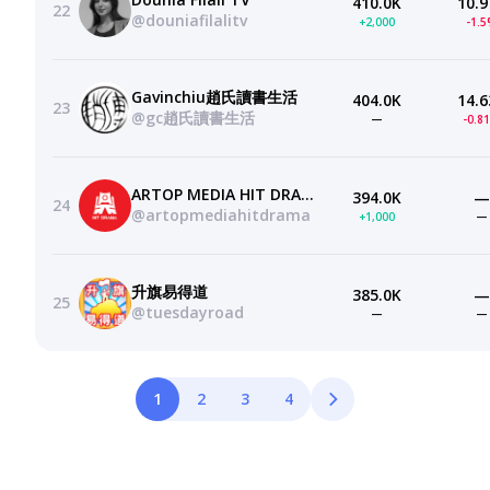
410.0K
10.9
22
@douniafilalitv
+2,000
-1.
Gavinchiu趙氏讀書生活
404.0K
14.6
23
@gc趙氏讀書生活
—
-0.8
ARTOP MEDIA HIT DRAMA
394.0K
—
24
@artopmediahitdrama
+1,000
—
升旗易得道
385.0K
—
25
@tuesdayroad
—
—
1
2
3
4