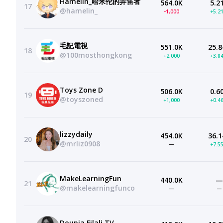
Hamelin_哈米伦的弄笛者
564.0K
5.2
17
@hamelin_
-1,000
+5.2
毛記電視
551.0K
25.8
18
@100mosthongkong
+2,000
+3.8
Toys Zone D
506.0K
0.6
19
@toyszoned
+1,000
+0.4
lizzydaily
454.0K
36.1
20
@mrliz0908
—
+7.5
MakeLearningFun
440.0K
—
21
@makelearningfunco
—
—
Dounia Filali TV