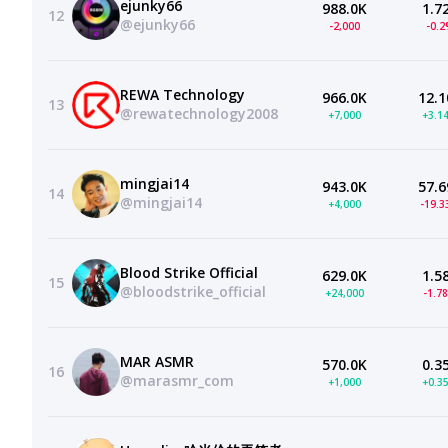
ejunky66
988.0K
1.7
12
@ejunky66
-2,000
-0.
REWA Technology
966.0K
12.1
13
@rewatechnology2008
+7,000
+3.1
mingjai14
943.0K
57.6
14
@mingjai14
+4,000
-19.
Blood Strike Official
629.0K
1.5
15
@bloodstrike_official
+24,000
-1.7
MAR ASMR
570.0K
0.3
16
@marasmr_com
+1,000
+0.3