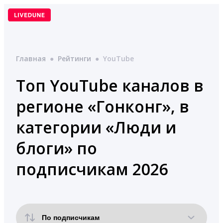
Перейти
к
содержимому
Главная
●
Рейтинги
●
YouTube
Топ YouTube каналов в
регионе «Гонконг», в
категории «Люди и
блоги» по
подписчикам 2026