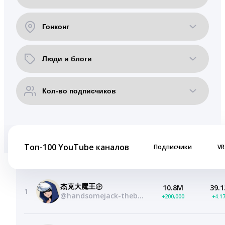
Топ-100 YouTube каналов
Подписчики
VR
杰克大魔王㊣
10.8M
39.1
1
@handsomejack-thebigdevil
+200,000
+4.1