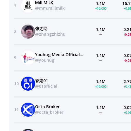
Mill MILK
1.1M
16.7
7
@mm.millmilk
+10,000
+0.6
张之助
1.1M
0.2
8
@zhangzhizhu
—
-0.2
Youhug Media Official Channel 耀客文化官方频道
1.1M
0.0
9
@youhug
—
-0.0
香港01
1.1M
2.7
10
@01official
+10,000
+0.4
Octa Broker
1.1M
0.0
11
@octa_broker
—
+0.0