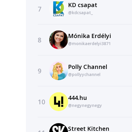
KD csapat
7
@kdcsapat_
Mónika Erdélyi
8
@monikaerdelyi3871
Polly Channel
9
@pollyychannel
444.hu
10
@negynegynegy
Street Kitchen