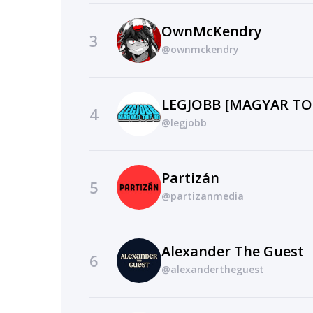
OwnMcKendry
3
@ownmckendry
LEGJOBB [MAGYAR TOP
4
@legjobb
Partizán
5
@partizanmedia
Alexander The Guest
6
@alexandertheguest