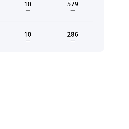
10
579
—
—
10
286
—
—