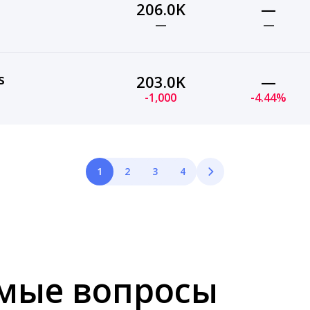
206.0K
—
—
—
s
203.0K
—
-1,000
-4.44%
1
2
3
4
емые вопросы