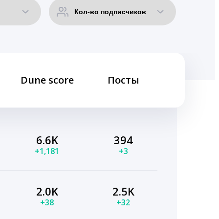
Dune score
Посты
6.6K
394
+1,181
+3
2.0K
2.5K
+38
+32