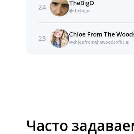
TheBigO
24
@thebigo
Chloe From The Wood
25
@chloefromthewoodsofficial
Часто задава