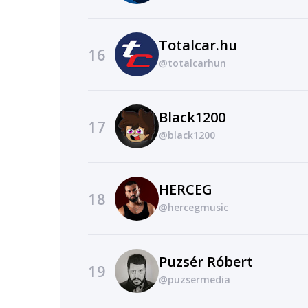
Totalcar.hu
16
@totalcarhun
Black1200
17
@black1200
HERCEG
18
@hercegmusic
Puzsér Róbert
19
@puzsermedia