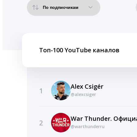
Топ-100 YouTube каналов
Alex Csigér
1
@alexcsiger
War Thunder. Офиц
2
@warthunderru