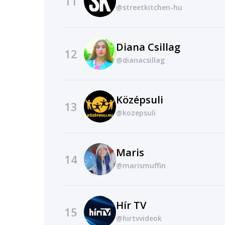
11
@streetkitchen-hu
Diana Csillag
12
@dianacsillag
Középsuli
13
@kozepsuli
Maris
14
@marismuffin
Hír TV
15
@hirtvvideok