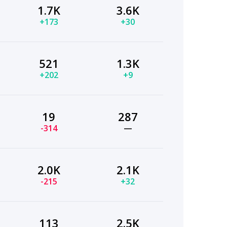
1.7K
3.6K
+173
+30
521
1.3K
+202
+9
19
287
-314
—
2.0K
2.1K
-215
+32
113
2.5K