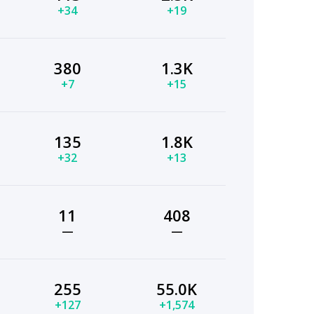
+34
+19
380
1.3K
+7
+15
135
1.8K
+32
+13
11
408
—
—
255
55.0K
+127
+1,574