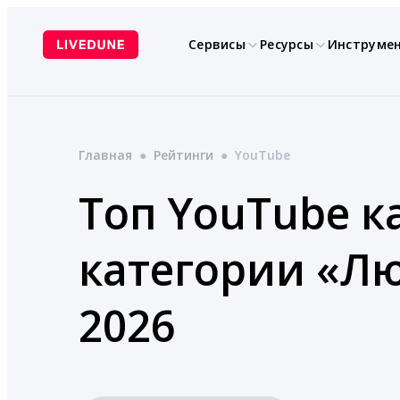
Перейти
к
Сервисы
Ресурсы
Инструме
содержимому
Главная
●
Рейтинги
●
YouTube
Топ YouTube к
категории «Лю
2026