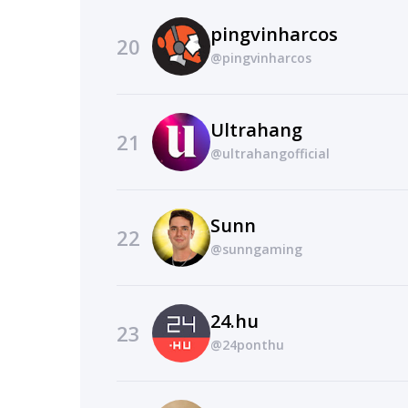
pingvinharcos
20
@pingvinharcos
Ultrahang
21
@ultrahangofficial
Sunn
22
@sunngaming
24.hu
23
@24ponthu