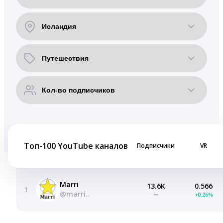
Топ-100 YouTube каналов
Подписчики
VR
Marri
13.6K
0.566
1
@marri..
—
+0.26%