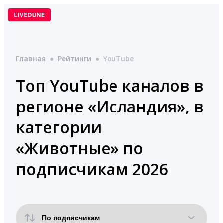
Перейти
к
содержимому
Главная
●
Рейтинги
●
YouTube
Топ YouTube каналов в
регионе «Исландия», в
категории
«Животные» по
подписчикам 2026