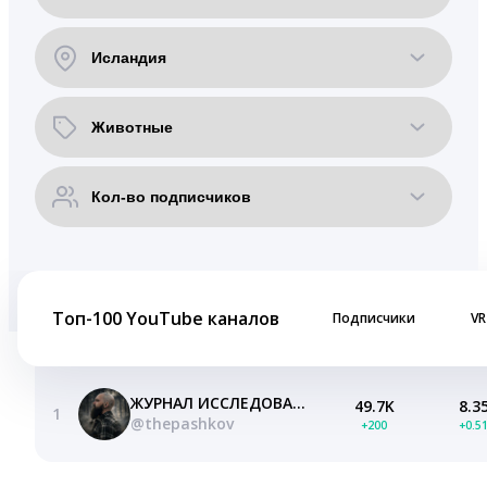
Топ-100 YouTube каналов
Подписчики
VR
ЖУРНАЛ ИССЛЕДОВАТЕЛЯ
49.7K
8.3
1
@thepashkov
+200
+0.5