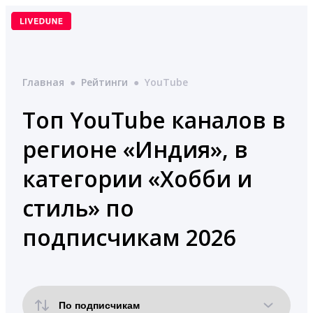
Перейти
к
содержимому
Главная
●
Рейтинги
●
YouTube
Топ YouTube каналов в
регионе «Индия», в
категории «Хобби и
стиль» по
подписчикам 2026