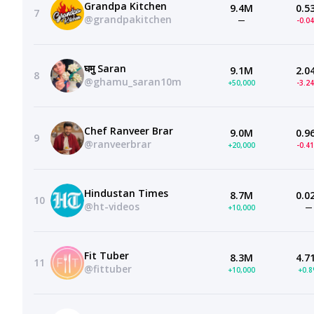
Grandpa Kitchen
9.4M
0.5
7
@grandpakitchen
—
-0.0
घमु Saran
9.1M
2.0
8
@ghamu_saran10m
+50,000
-3.2
Chef Ranveer Brar
9.0M
0.9
9
@ranveerbrar
+20,000
-0.4
Hindustan Times
8.7M
0.0
10
@ht-videos
+10,000
—
Fit Tuber
8.3M
4.7
11
@fittuber
+10,000
+0.