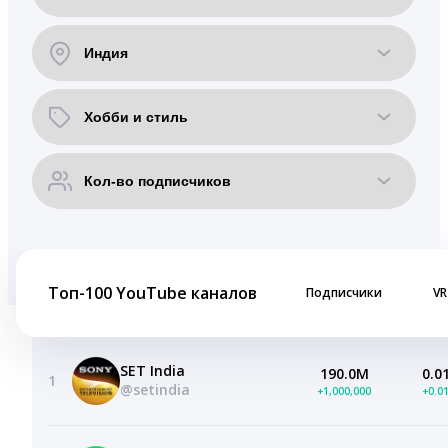
Топ-100 YouTube каналов
Подписчики
VR
SET India
190.0M
0.0
1
@setindia
+1,000,000
+0.0