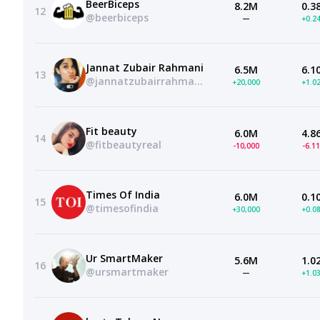
BeerBiceps
8.2M
0.3
12
@beerbiceps
—
+0.2
Jannat Zubair Rahmani
6.5M
6.1
13
@jannatzubairrahmani956
+20,000
+1.0
Fit beauty
6.0M
4.8
14
@fitbeautyreal
-10,000
-6.1
Times Of India
6.0M
0.1
15
@timesofindia
+30,000
+0.0
Ur SmartMaker
5.6M
1.0
16
@ursmartmaker
—
+1.0