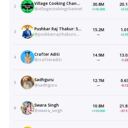
Village Cooking Channel
30.8M
20.1
2
@villagecookingchannel
+100,000
+0.5
Pushkar Raj Thakur: Stock Market Educator
15.2M
1.0
3
@pushkarrajthakurofficial
—
+0.0
Crafter Aditi
14.9M
13.0
4
@crafteraditi
—
-1.2
Sadhguru
12.7M
0.6
5
@sadhguru
—
-0.1
Swara Singh
10.8M
21.8
6
@swara_singh
+100,000
-27.