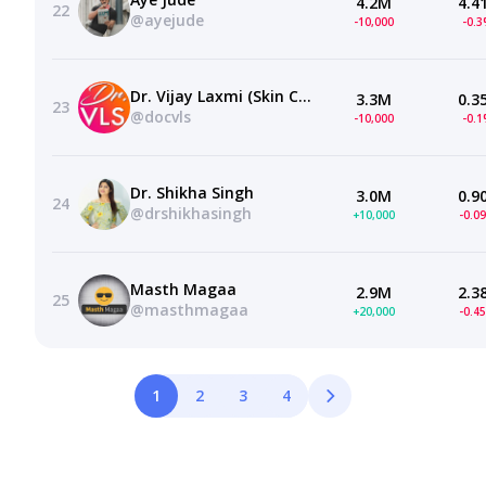
4.2M
4.4
22
@ayejude
-10,000
-0.
Dr. Vijay Laxmi (Skin Care & Cure)
3.3M
0.3
23
@docvls
-10,000
-0.
Dr. Shikha Singh
3.0M
0.9
24
@drshikhasingh
+10,000
-0.0
Masth Magaa
2.9M
2.3
25
@masthmagaa
+20,000
-0.4
1
2
3
4