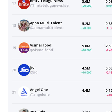
hmtv Telugu News
5.6M
0.0
17
@hmtvtelugunewslive
+20,000
+0.0
Apna Multi Talent
5.2M
0.8
18
@apnamultitalent
+20,000
-1.3
Vismai Food
5.0M
2.5
19
@vismaifood
+20,000
-2.4
Jio
4.5M
0.0
20
@jio
+10,000
-0.1
Angel One
4.4M
0.1
21
@angelone
—
-0.0
Aye Jude