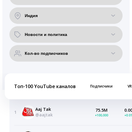
Топ-100 YouTube каналов
Подписчики
VR
Aaj Tak
75.5M
0.0
1
@aajtak
+100,000
+0.0