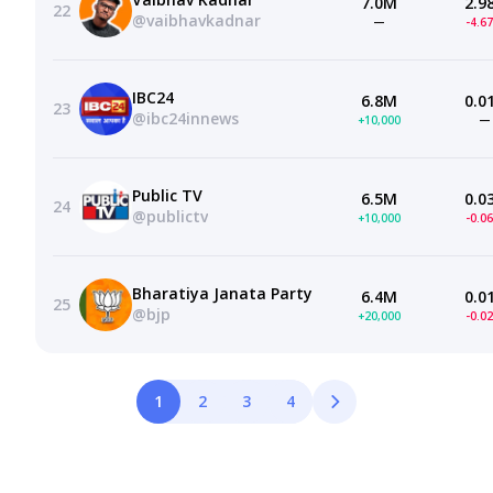
7.0M
2.9
22
@vaibhavkadnar
—
-4.6
IBC24
6.8M
0.0
23
@ibc24innews
+10,000
—
Public TV
6.5M
0.0
24
@publictv
+10,000
-0.0
Bharatiya Janata Party
6.4M
0.0
25
@bjp
+20,000
-0.0
1
2
3
4