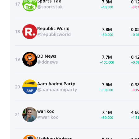
Sports Tak
7.9M
0.1
17
@sportstak
+10,000
-0.0
Republic World
7.8M
0.0
18
@republicworld
+30,000
+0.0
DD News
7.7M
0.1
19
@ddnews
+100,000
+0.0
Aam Aadmi Party
7.6M
0.3
20
@aamaadmiparty
+50,000
-0.1
warikoo
7.1M
4.6
21
@warikoo
+30,000
+1.5
Vaibhav Kadnar