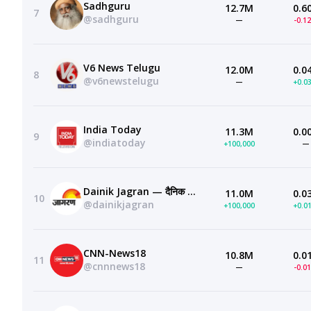
Sadhguru
12.7M
0.6
7
@sadhguru
—
-0.1
V6 News Telugu
12.0M
0.0
8
@v6newstelugu
—
+0.0
India Today
11.3M
0.0
9
@indiatoday
+100,000
—
Dainik Jagran — दैनिक जागरण
11.0M
0.0
10
@dainikjagran
+100,000
+0.0
CNN-News18
10.8M
0.0
11
@cnnnews18
—
-0.0