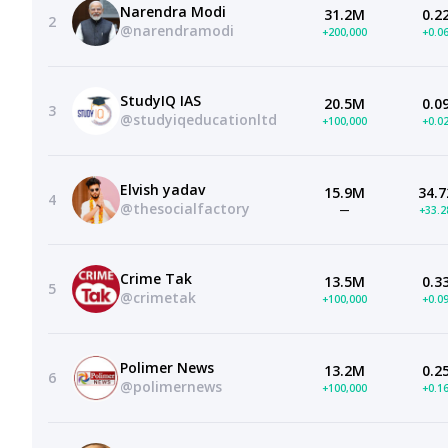
Narendra Modi
31.2M
0.2
2
@narendramodi
+200,000
+0.0
StudyIQ IAS
20.5M
0.0
3
@studyiqeducationltd
+100,000
+0.0
Elvish yadav
15.9M
34.7
4
@thesocialfactory
—
+33.
Crime Tak
13.5M
0.3
5
@crimetak
+100,000
+0.0
Polimer News
13.2M
0.2
6
@polimernews
+100,000
+0.1