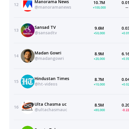
Manorama News
10.7M
0.0
12
@manoramanews
+100,000
—
Sansad TV
9.6M
0.0
13
@sansadtv
+50,000
+0.0
Madan Gowri
8.9M
6.1
14
@madangowri
+20,000
+0.3
Hindustan Times
8.7M
0.0
15
@ht-videos
+10,000
+0.0
Ulta Chasma uc
8.5M
0.2
16
@ultachasmauc
+80,000
-0.2