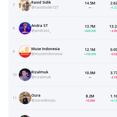
Rasid Sidik
14.5M
2.6
7
@rasidsidik727
—
+1.2
Andra ST
13.7M
13.2
8
@andrast_
+600,000
-4.2
Muse Indonesia
12.1M
0.0
9
@museindonesia
+100,000
-0.0
Rizalmuk
10.0M
3.7
10
@rizalmuk
—
-2.1
Oura
8.2M
1.1
11
@ouraekooju
-10,000
+0.1