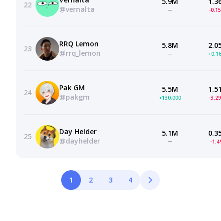
5.9M
1.3
22
@vernalta
—
-0.1
RRQ Lemon
5.8M
2.0
23
@rrq_lemon
—
+0.1
Pak GM
5.5M
1.5
24
@pakgm
+130,000
-3.2
Day Helder
5.1M
0.3
25
@dayhelder
—
-1.
1
2
3
4