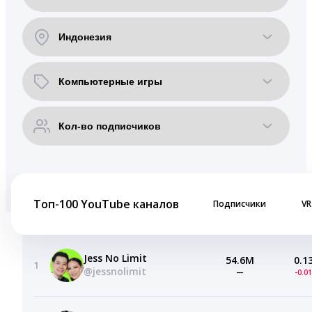
Топ-100 YouTube каналов
Подписчики
VR
Jess No Limit
54.6M
0.1
1
@jessnolimit
—
-0.0