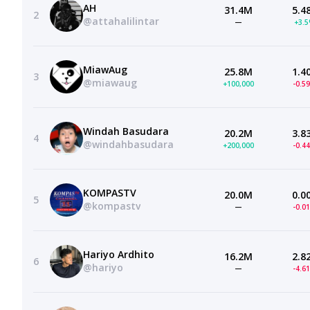
AH
31.4M
5.4
2
@attahalilintar
—
+3.
MiawAug
25.8M
1.4
3
@miawaug
+100,000
-0.5
Windah Basudara
20.2M
3.8
4
@windahbasudara
+200,000
-0.4
KOMPASTV
20.0M
0.0
5
@kompastv
—
-0.0
Hariyo Ardhito
16.2M
2.8
6
@hariyo
—
-4.6