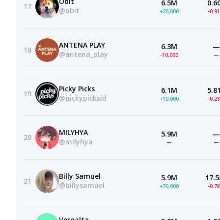
Obit
6.5M
0.6
17
@obit
+20,000
-0.9
ANTENA PLAY
6.3M
—
18
@antena_play
-10,000
—
Picky Picks
6.1M
5.8
19
@pickypicksid
+10,000
-0.2
MILYHYA
5.9M
—
20
@milyhya
—
—
Billy Samuel
5.9M
17.5
21
@billysamuel
+70,000
-0.7
Vernalta