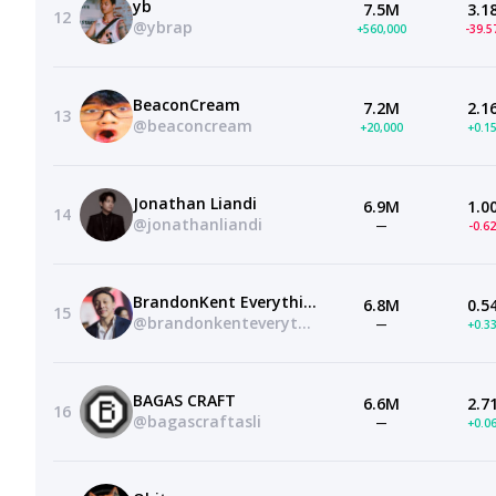
yb
7.5M
3.1
12
@ybrap
+560,000
-39.
BeaconCream
7.2M
2.1
13
@beaconcream
+20,000
+0.1
Jonathan Liandi
6.9M
1.0
14
@jonathanliandi
—
-0.6
BrandonKent Everything
6.8M
0.5
15
@brandonkenteverything
—
+0.3
BAGAS CRAFT
6.6M
2.7
16
@bagascraftasli
—
+0.0