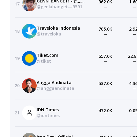
GENKI BANGET! -そこらへん元気-
962.0K
1.6
17
@genkibanget—9591
—
—
Traveloka Indonesia
705.0K
2.9
18
@traveloka
—
—
Tiket.com
657.0K
22.8
19
@tiket
—
—
Angga Andinata
537.0K
4.3
20
@anggaandinata
—
—
IDN Times
472.0K
0.0
21
@idntimes
—
—
Irna Dewi Official