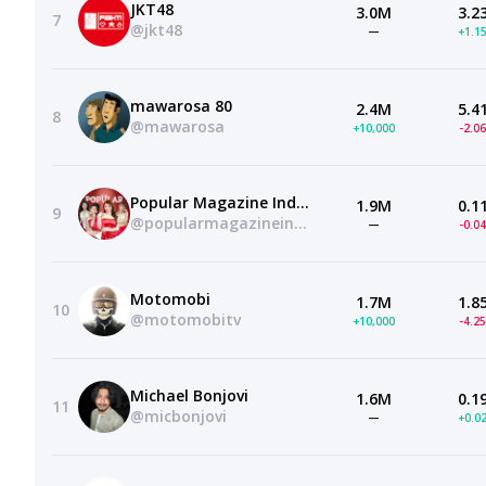
JKT48
3.0M
3.2
7
@jkt48
—
+1.1
mawarosa 80
2.4M
5.4
8
@mawarosa
+10,000
-2.0
Popular Magazine Indonesia
1.9M
0.1
9
@popularmagazineindonesia
—
-0.0
Motomobi
1.7M
1.8
10
@motomobitv
+10,000
-4.2
Michael Bonjovi
1.6M
0.1
11
@micbonjovi
—
+0.0