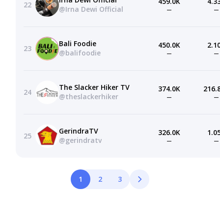
459.0K
4.3
22
@Irna Dewi Official
—
—
Bali Foodie
450.0K
2.1
23
@balifoodie
—
—
The Slacker Hiker TV
374.0K
216.
24
@theslackerhiker
—
—
GerindraTV
326.0K
1.0
25
@gerindratv
—
—
1
2
3