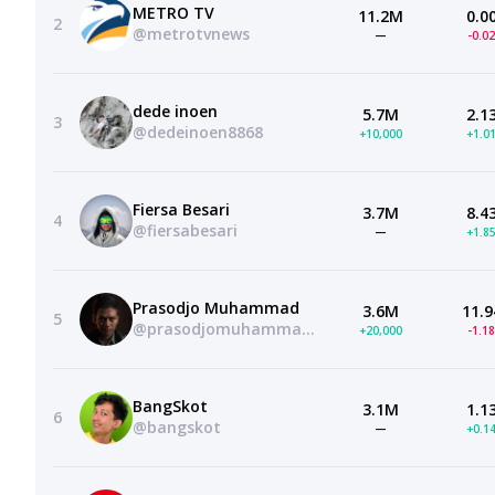
METRO TV
11.2M
0.0
2
@metrotvnews
—
-0.0
dede inoen
5.7M
2.1
3
@dedeinoen8868
+10,000
+1.0
Fiersa Besari
3.7M
8.4
4
@fiersabesari
—
+1.8
Prasodjo Muhammad
3.6M
11.9
5
@prasodjomuhammadreal
+20,000
-1.1
BangSkot
3.1M
1.1
6
@bangskot
—
+0.1