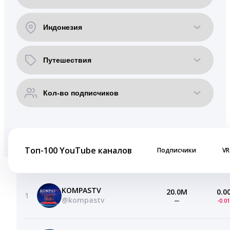
Топ-100 YouTube каналов
Подписчики
VR
KOMPASTV
20.0M
0.0
1
@kompastv
—
-0.0