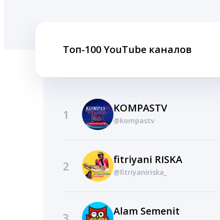
Топ-100 YouTube каналов
KOMPASTV
1
@kompastv
fitriyani RISKA
2
@fitriyaniriska_
Alam Semenit
3