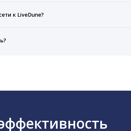
рентным и своим аккаунтам за 1 год при использовании
тарифа Бизнес отображаются сведения за 3 года, а при
ети к LiveDune?
, работаем с соцсетями только через официальный API,
ть?
cebook, ВКонтакте, Telegram, Одноклассники, X, LinkedIn
 эффективность