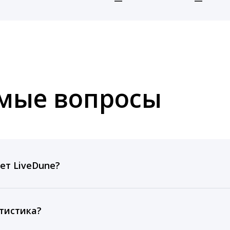
—
—
емые вопросы
ет LiveDune?
ов, комментариев, кликов, репостов, охватов и динам
ие посты и присылаем автоматические отчеты с метрик
тистика?