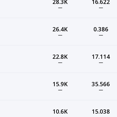
28.3K
16.622
—
—
26.4K
0.386
—
—
22.8K
17.114
—
—
15.9K
35.566
—
—
10.6K
15.038