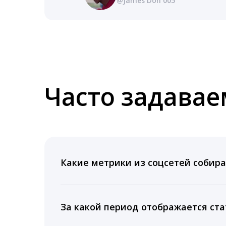
@James Don 005
Часто задава
Какие метрики из соцсетей собира
Мы собираем данные по количеству лайк
время для публикации, показываем лучш
За какой период отображается ста