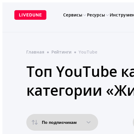
Перейти
к
Сервисы
Ресурсы
Инструме
содержимому
Главная
●
Рейтинги
●
YouTube
Топ YouTube к
категории «Ж