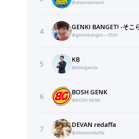
@alamsemenit
GENKI BANGET! -そ
4
@genkibanget—9591
KB
5
@kblegends
BOSH GENK
6
@BOSH GENK
DEVAN redaffa
7
@devanredaffa