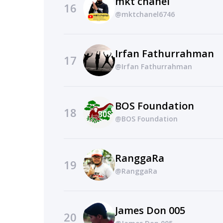
mkt chanel
16
@mktchanel6746
Irfan Fathurrahman
17
@Irfan Fathurrahman
BOS Foundation
18
@BOS Foundation
RanggaRa
19
@RanggaRa
James Don 005
20