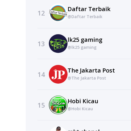
Daftar Terbaik
12
@Daftar Terbaik
lk25 gaming
13
@lk25 gaming
The Jakarta Post
14
@The Jakarta Post
Hobi Kicau
15
@Hobi Kicau