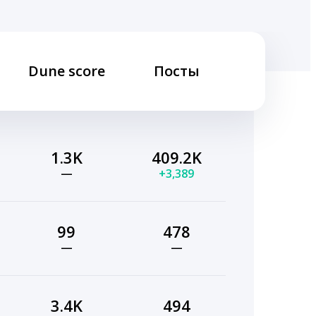
Dune score
Посты
1.3K
409.2K
—
+3,389
99
478
—
—
3.4K
494