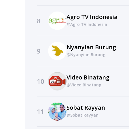
Agro TV Indonesia
8
@Agro TV Indonesia
Nyanyian Burung
9
@Nyanyian Burung
Video Binatang
10
@Video Binatang
Sobat Rayyan
11
@Sobat Rayyan