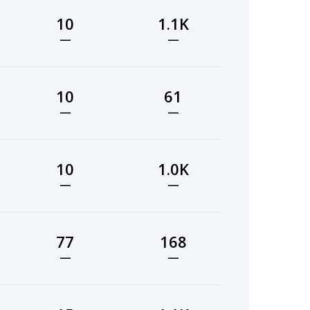
10
1.1K
—
—
10
61
—
—
10
1.0K
—
—
77
168
—
—