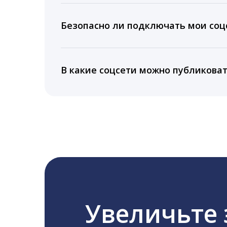
Вы можете изучить статистику по конку
подключении тарифа Блогер. При оплате 
Безопасно ли подключать мои соцс
5 лет.
Да, мы не запрашиваем логины и пароли
информацию третьим лицам.
В какие соцсети можно публикова
LiveDune публикует посты в Instagram, Fa
Увеличьте