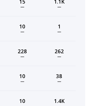
15
1.1K
—
—
10
1
—
—
228
262
—
—
10
38
—
—
10
1.4K