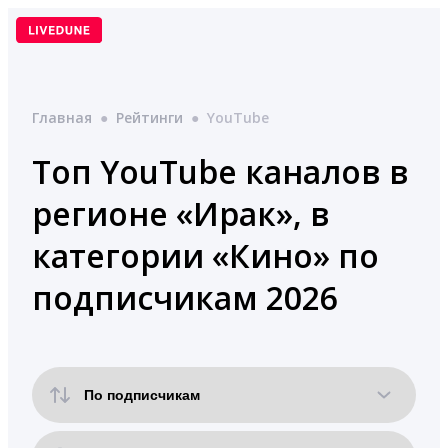
Перейти
к
содержимому
Главная
●
Рейтинги
●
YouTube
Топ YouTube каналов в
регионе «Ирак», в
категории «Кино» по
подписчикам 2026