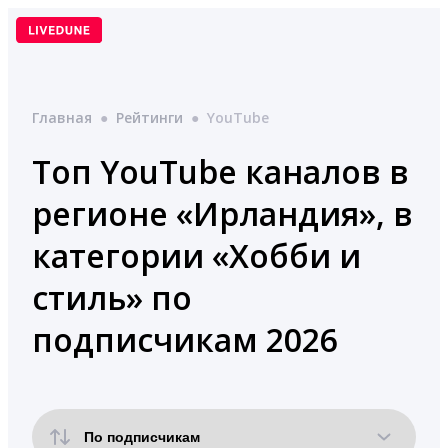
Перейти
к
содержимому
Главная
●
Рейтинги
●
YouTube
Топ YouTube каналов в
регионе «Ирландия», в
категории «Хобби и
стиль» по
подписчикам 2026