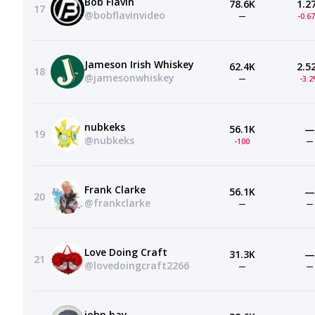
Bob Flavin
78.6K
1.2
17
@bobflavinvideo
—
-0.6
Jameson Irish Whiskey
62.4K
2.5
18
@jamesonwhiskey
—
-3.
nubkeks
56.1K
—
19
@nubkeks
-100
—
Frank Clarke
56.1K
—
20
@frankclarke
—
—
Love Doing Craft
31.3K
—
21
@lovedoingcraft2266
—
—
john hay