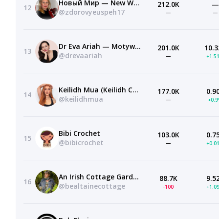
Новый Мир — New World
212.0K
—
12
@zdorovyeuspeh17
—
—
Dr Eva Ariah — Motywacja, Inspiracja, Świadomość
201.0K
10.3
13
@drevaariah
—
+1.5
Keilidh Mua (Keilidh Cashell)
177.0K
0.9
14
@keilidhmua
—
+0.
Bibi Crochet
103.0K
0.7
15
@bibicrochet
—
+0.0
An Irish Cottage Garden
88.7K
9.5
16
@bealtainecottage
-100
+1.0