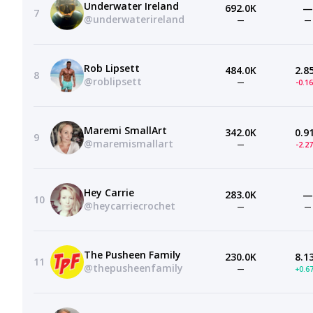
Underwater Ireland
692.0K
—
7
@underwaterireland
—
—
Rob Lipsett
484.0K
2.8
8
@roblipsett
—
-0.1
Maremi SmallArt
342.0K
0.9
9
@maremismallart
—
-2.2
Hey Carrie
283.0K
—
10
@heycarriecrochet
—
—
The Pusheen Family
230.0K
8.1
11
@thepusheenfamily
—
+0.6