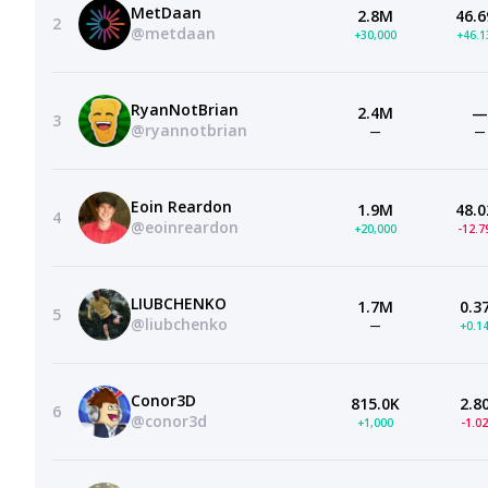
MetDaan
2.8M
46.6
2
@metdaan
+30,000
+46.
RyanNotBrian
2.4M
—
3
@ryannotbrian
—
—
Eoin Reardon
1.9M
48.0
4
@eoinreardon
+20,000
-12.
LIUBCHENKO
1.7M
0.3
5
@liubchenko
—
+0.1
Conor3D
815.0K
2.8
6
@conor3d
+1,000
-1.0