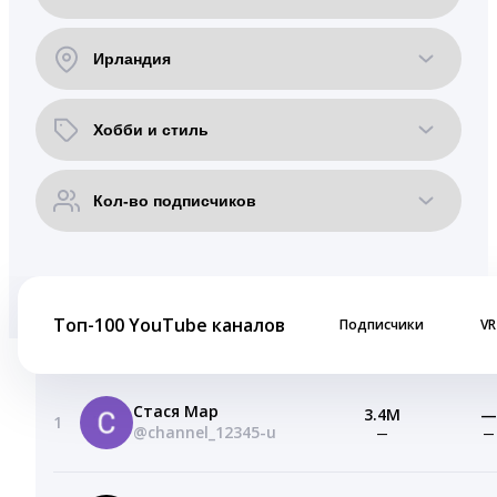
Топ-100 YouTube каналов
Подписчики
VR
Стася Мар
3.4M
—
1
@channel_12345-u
—
—