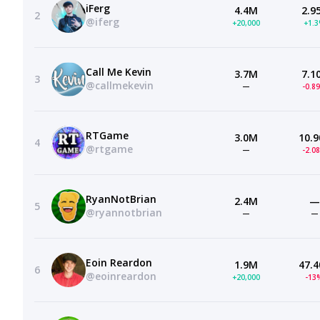
iFerg
4.4M
2.9
2
@iferg
+20,000
+1.
Call Me Kevin
3.7M
7.1
3
@callmekevin
—
-0.8
RTGame
3.0M
10.9
4
@rtgame
—
-2.0
RyanNotBrian
2.4M
—
5
@ryannotbrian
—
—
Eoin Reardon
1.9M
47.4
6
@eoinreardon
+20,000
-13