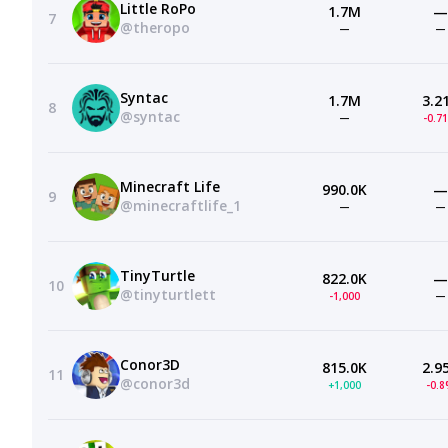
Little RoPo
1.7M
—
7
@theropo
—
—
Syntac
1.7M
3.2
8
@syntac
—
-0.7
Minecraft Life
990.0K
—
9
@minecraftlife_1
—
—
TinyTurtle
822.0K
—
10
@tinyturtlett
-1,000
—
Conor3D
815.0K
2.9
11
@conor3d
+1,000
-0.