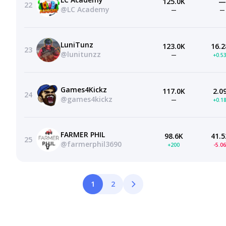
125.0K
—
22
@LC Academy
—
—
LuniTunz
123.0K
16.2
23
@lunitunzz
—
+0.5
Games4Kickz
117.0K
2.0
24
@games4kickz
—
+0.1
FARMER PHIL
98.6K
41.5
25
@farmerphil3690
+200
-5.0
1
2