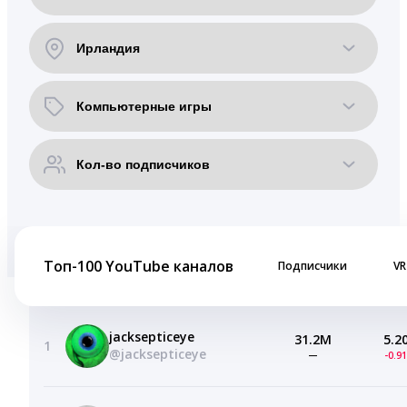
Топ-100 YouTube каналов
Подписчики
VR
jacksepticeye
31.2M
5.2
1
@jacksepticeye
—
-0.9