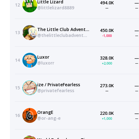
Little Lizard
494.0K
—
12
@littlelizard8889
—
—
The Little Club Adventures
450.0K
—
13
@thelittleclubadventuresalfie
-1,000
—
Luxor
328.0K
—
14
@luxorr
+2,000
—
ize / PrivateFearless
273.0K
—
15
@privatefearless
—
—
OrangE
220.0K
—
16
@or-ang-e
+1,000
—