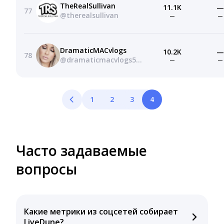
TheRealSullivan
11.1K
—
77
@therealsullivan
—
—
DramaticMACvlogs
10.2K
—
78
@dramaticmacvlogs5981
—
—
1
2
3
4
Часто задаваемые
вопросы
Какие метрики из соцсетей собирает
LiveDune?