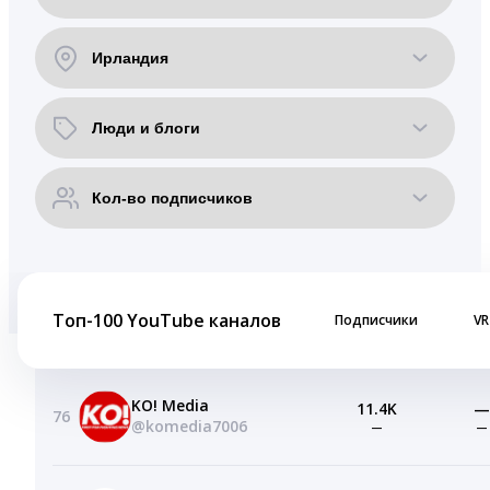
Топ-100 YouTube каналов
Подписчики
VR
KO! Media
11.4K
—
76
@komedia7006
—
—