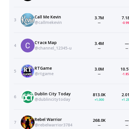
Call Me Kevin
3.7M
7.1
3
@callmekevin
—
-0.9
Стася Мар
3.4M
—
4
@channel_12345-u
—
—
RTGame
3.0M
10.5
5
@rtgame
—
-1.8
Dublin City Today
813.0K
2.0
6
@dublincitytoday
+1,000
+1.2
Rebel Warrior
268.0K
—
7
@rebelwarrior3784
—
—