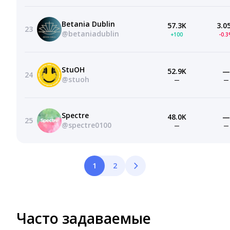
Betania Dublin
57.3K
3.0
23
@betaniadublin
+100
-0.
StuOH
52.9K
—
24
@stuoh
—
—
Spectre
48.0K
—
25
@spectre0100
—
—
1
2
Часто задаваемые