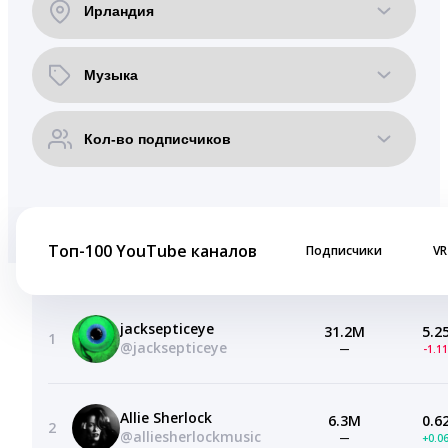
Топ-100 YouTube каналов
Подписчики
VR
jacksepticeye
31.2M
5.2
1
@jacksepticeye
—
-1.1
Allie Sherlock
6.3M
0.6
2
@alliesherlockmusic
—
+0.0