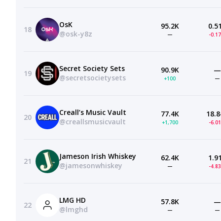
OsK
95.2K
0.5
18
@osk-y8z
—
-0.1
Secret Society Sets
90.9K
—
19
@secretsocietysets
+100
—
Creall’s Music Vault
77.4K
18.8
20
@creallsmusicvault
+1,700
-6.0
Jameson Irish Whiskey
62.4K
1.9
21
@jamesonwhiskey
—
-4.8
LMG HD
57.8K
—
22
@lmghd
—
—