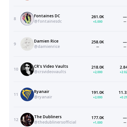
Fontaines DC
261.0K
—
8
@fontainesdc
+3,000
—
Damien Rice
258.0K
—
9
@damienrice
—
—
CR's Video Vaults
218.0K
2.8
10
@crsvideovaults
+2,000
+2.0
Ryanair
191.0K
11.3
11
@ryanair
+2,000
+0.2
The Dubliners
177.0K
—
12
@thedublinersofficial
+1,000
—