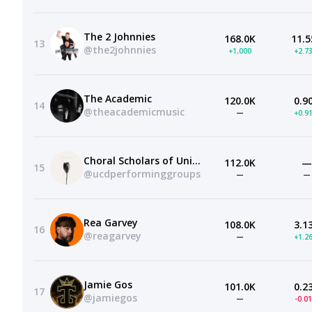
The 2 Johnnies
168.0K
11.5
13
@the2johnnies
+1,000
+2.7
The Academic
120.0K
0.9
14
@theacademicmusic
—
+0.9
Choral Scholars of University College Dublin
112.0K
—
15
@ucdperforminggroups
—
—
Rea Garvey
108.0K
3.1
16
@reagarvey
—
+1.2
Jamie Gos
101.0K
0.2
17
@jamiegos
—
-0.0