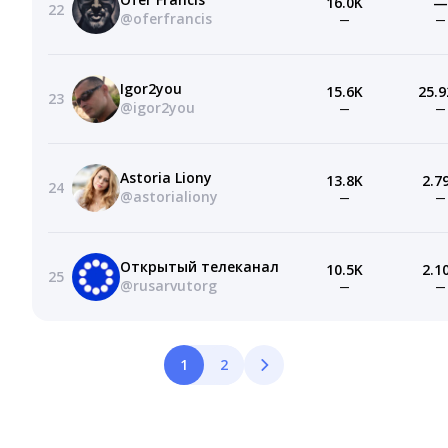
16.0K
—
22
@oferfrancis
—
—
Igor2you
15.6K
25.9
23
@igor2you
—
—
Astoria Liony
13.8K
2.7
24
@astorialiony
—
—
Открытый телеканал
10.5K
2.1
25
@rusarvutorg
—
—
1
2