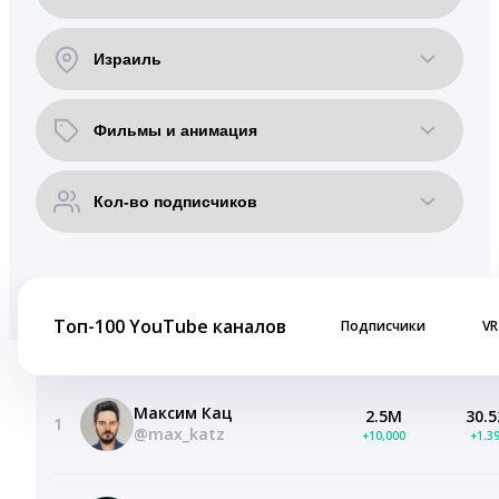
Топ-100 YouTube каналов
Подписчики
VR
Максим Кац
2.5M
30.5
1
@max_katz
+10,000
+1.3