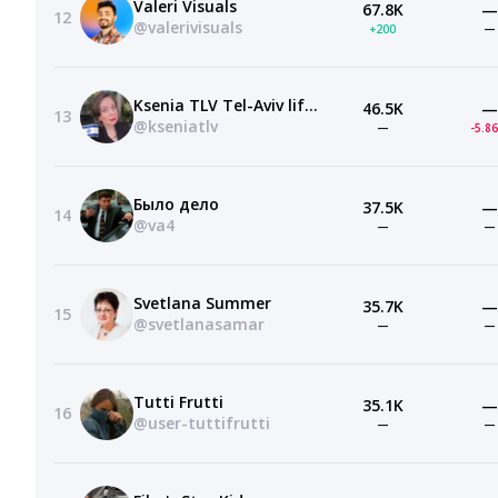
Valeri Visuals
67.8K
—
12
@valerivisuals
+200
—
Ksenia TLV Tel-Aviv life style
46.5K
—
13
@kseniatlv
—
-5.8
Было дело
37.5K
—
14
@va4
—
—
Svetlana Summer
35.7K
—
15
@svetlanasamar
—
—
Tutti Frutti
35.1K
—
16
@user-tuttifrutti
—
—