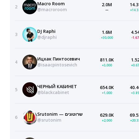
Macro Room
2.0M
14.3
2
@macroroom
—
+14.
DJ Raphi
1.6M
4.5
3
@djraphi
+30,000
-1.6
Ицхак Пинтосевич
811.0K
1.5
4
@isaacpintosevich
+3,000
+0.6
ЧЕРНЫЙ КАБИНЕТ
654.0K
40.4
5
@blackcabinet
+1,000
+3.8
Srutonim — שרוטונים
629.0K
69.5
6
@srutonim
+2,000
+20.