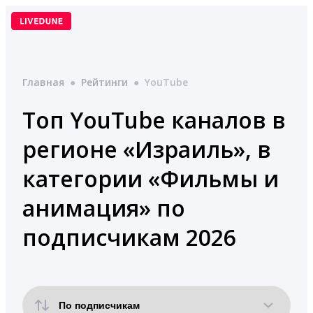
Перейти
к
содержимому
Главная
●
Рейтинги
●
YouTube
Топ YouTube каналов в
регионе «Израиль», в
категории «Фильмы и
анимация» по
подписчикам 2026