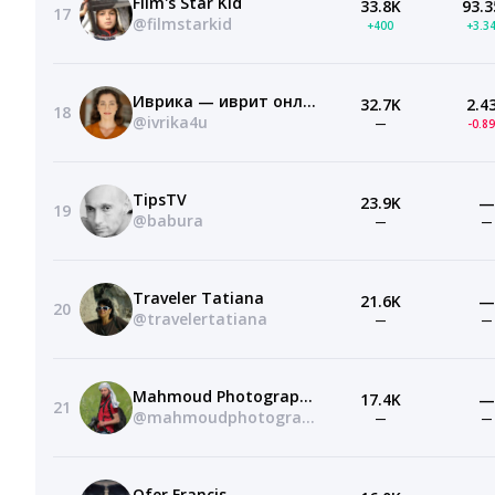
Film's Star Kid
33.8K
93.3
17
@filmstarkid
+400
+3.3
Иврика — иврит онлайн
32.7K
2.4
18
@ivrika4u
—
-0.8
TipsTV
23.9K
—
19
@babura
—
—
Traveler Tatiana
21.6K
—
20
@travelertatiana
—
—
Mahmoud Photographer — محمود المصوراتي
17.4K
—
21
@mahmoudphotographer-5469
—
—
Ofer Francis