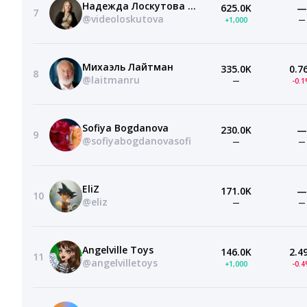
Надежда Лоскутова BFMrelax
625.0K
—
7
@videoloskutova
+1,000
—
Михаэль Лайтман
335.0K
0.7
8
@laitmanru
—
-0.
Sofiya Bogdanova
230.0K
—
9
@sofiyabogdanovasofi
—
—
EliZ
171.0K
—
10
@eliz
—
—
Angelville Toys
146.0K
2.4
11
@angelvilletoys
+1,000
-0.