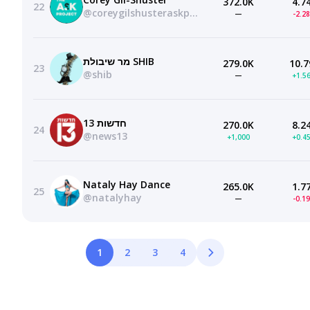
372.0K
4.7
22
@coreygilshusteraskproject
—
-2.2
מר שיבולת SHIB
279.0K
10.7
23
@shib
—
+1.5
חדשות 13
270.0K
8.2
24
@news13
+1,000
+0.4
Nataly Hay Dance
265.0K
1.7
25
@natalyhay
—
-0.1
1
2
3
4