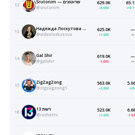
Srutonim — שרוטונים
629.0K
65.1
12
@srutonim
+3,000
+18.
Надежда Лоскутова BFMrelax
625.0K
—
13
@videoloskutova
+1,000
—
Gal Shir
619.0K
—
14
@galshir
-1,000
—
ZigZagZong
563.0K
5.0
15
@zigzagzong1
+3,000
+5
רשת 13
523.0K
6.6
16
@reshettv
+1,000
-1.8