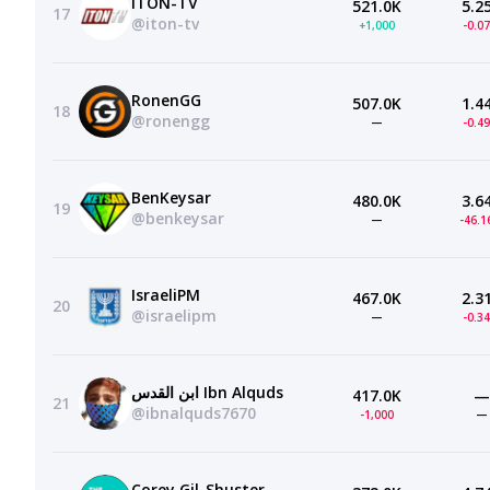
ITON-TV
521.0K
5.2
17
@iton-tv
+1,000
-0.0
RonenGG
507.0K
1.4
18
@ronengg
—
-0.4
BenKeysar
480.0K
3.6
19
@benkeysar
—
-46.
IsraeliPM
467.0K
2.3
20
@israelipm
—
-0.3
ابن القدس Ibn Alquds
417.0K
—
21
@ibnalquds7670
-1,000
—
Corey Gil-Shuster