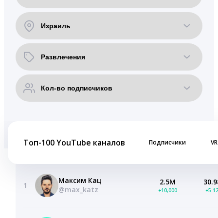
Топ-100 YouTube каналов
Подписчики
VR
Максим Кац
2.5M
30.9
1
@max_katz
+10,000
+5.1