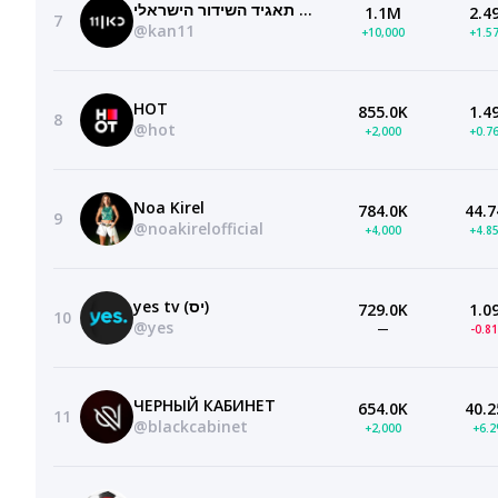
כאן 11 — תאגיד השידור הישראלי
1.1M
2.4
7
@kan11
+10,000
+1.5
HOT
855.0K
1.4
8
@hot
+2,000
+0.7
Noa Kirel
784.0K
44.7
9
@noakirelofficial
+4,000
+4.8
yes tv (יס)
729.0K
1.0
10
@yes
—
-0.8
ЧЕРНЫЙ КАБИНЕТ
654.0K
40.2
11
@blackcabinet
+2,000
+6.