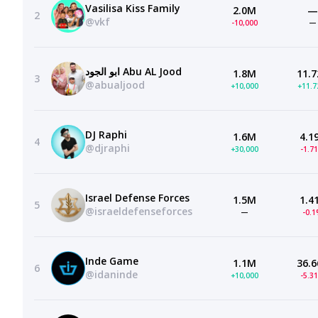
Vasilisa Kiss Family
2.0M
—
2
@vkf
-10,000
—
ابو الجود Abu AL Jood
1.8M
11.7
3
@abualjood
+10,000
+11.
DJ Raphi
1.6M
4.1
4
@djraphi
+30,000
-1.7
Israel Defense Forces
1.5M
1.4
5
@israeldefenseforces
—
-0.
Inde Game
1.1M
36.6
6
@idaninde
+10,000
-5.3