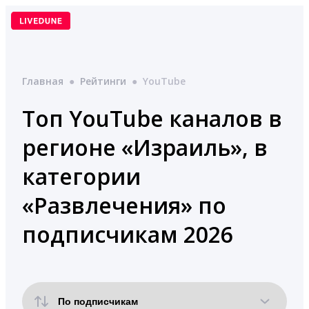
Перейти
к
содержимому
Главная
●
Рейтинги
●
YouTube
Топ YouTube каналов в
регионе «Израиль», в
категории
«Развлечения» по
подписчикам 2026